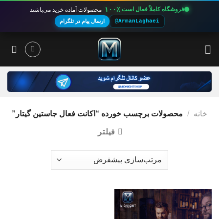
۱۰۰٪
فروشگاه کاملاً فعال است
محصولات آماده خرید می‌باشند
@ArmanLaghaei
ارسال پیام در تلگرام
Ski
t
conten
خانه
/
محصولات برچسب خورده “اکانت فعال جاستین گیتار”
فیلتر