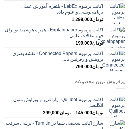
اکانت پرمیوم LabEx - پلتفرم آموزش عملی
برنامه‌نویسی و علوم داده
تومان
1,299,000
اکانت پرمیوم Explainpaper - همراه هوشمند تو برای
فهم مقالات علمی
تومان
199,000
اکانت پرمیوم Connected Papers - نقشه بصری
پژوهش و رفرنس یابی
تومان
799,000
پرفروش ترین محصولات
اکانت پرمیوم Quillbot - پارافریز و ویرایش متون
انگلیسی
محدوده
تومان
145,000
–
تومان
399,000
قیمت:
شارژ اکانت شخصی شما در Turnitin - برسی سرقت
تومان145,000
ادبی