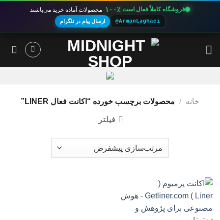
۱۰۰٪
فروشگاه کاملاً فعال است
محصولات آماده خرید می‌باشند
@ArmanLaghaei
ارسال پیام در تلگرام
Ski
t
conten
خانه
/
محصولات برچسب خورده “اکانت فعال LINER”
فیلتر