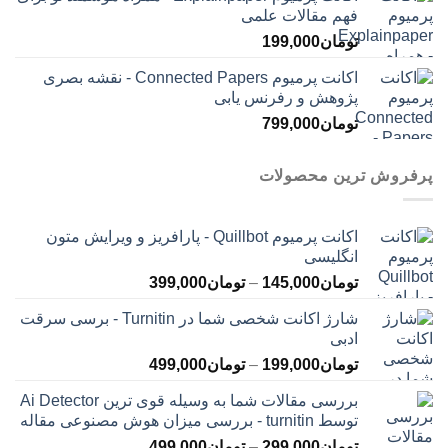
فهم مقالات علمی
تومان
199,000
اکانت پرمیوم Connected Papers - نقشه بصری
پژوهش و رفرنس یابی
تومان
799,000
پرفروش ترین محصولات
اکانت پرمیوم Quillbot - پارافریز و ویرایش متون
انگلیسی
محدوده
تومان
145,000
–
تومان
399,000
قیمت:
شارژ اکانت شخصی شما در Turnitin - برسی سرقت
تومان145,000
ادبی
تا
محدوده
تومان
199,000
–
تومان
499,000
تومان399,000
قیمت:
بررسی مقالات شما به وسیله قوی ترین Ai Detector
تومان199,000
توسط turnitin - بررسی میزان هوش مصنوعی مقاله
تا
محدوده
تومان
299,000
–
تومان
499,000
تومان499,000