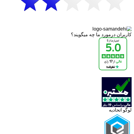
کاربران درمورد ما چه میگویند؟
لوگو اتحادیه