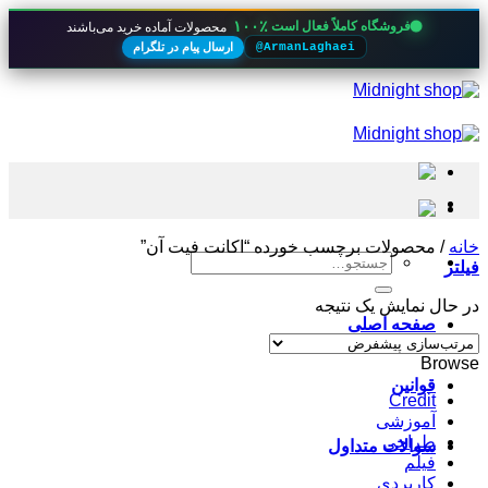
۱۰۰٪
فروشگاه کاملاً فعال است
محصولات آماده خرید می‌باشند
ارسال پیام در تلگرام
@ArmanLaghaei
Skip
to
content
خانه
/
محصولات برچسب خورده “اکانت فیت آن”
جستجو
فیلتر
برای:
در حال نمایش یک نتیجه
صفحه اصلی
Browse
قوانین
Credit
آموزشی
طراحی
سوالات متداول
فیلم
کاربردی