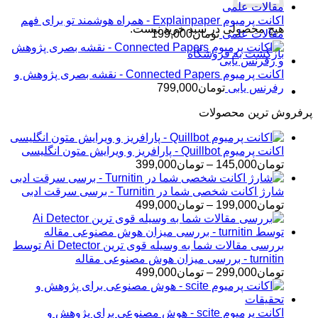
اکانت پرمیوم Explainpaper - همراه هوشمند تو برای فهم
هیچ محصولی در سبد خرید نیست.
مقالات علمی
تومان
199,000
بازگشت به فروشگاه
اکانت پرمیوم Connected Papers - نقشه بصری پژوهش و
رفرنس یابی
تومان
799,000
پرفروش ترین محصولات
اکانت پرمیوم Quillbot - پارافریز و ویرایش متون انگلیسی
محدوده
تومان
145,000
–
تومان
399,000
قیمت:
تومان145,000
شارژ اکانت شخصی شما در Turnitin - برسی سرقت ادبی
تا
محدوده
تومان
199,000
–
تومان
499,000
تومان399,000
قیمت:
تومان199,000
تا
بررسی مقالات شما به وسیله قوی ترین Ai Detector توسط
تومان499,000
turnitin - بررسی میزان هوش مصنوعی مقاله
محدوده
تومان
299,000
–
تومان
499,000
قیمت:
تومان299,000
تا
اکانت پرمیوم scite - هوش مصنوعی برای پژوهش و