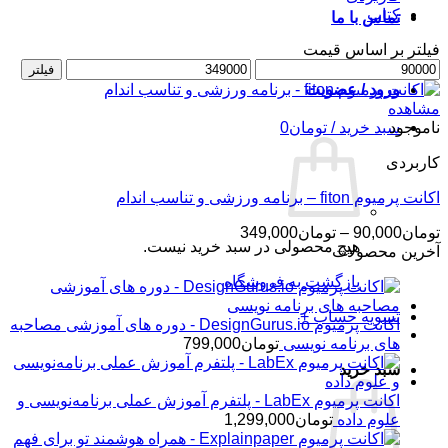
کتاب
تماس با ما
فیلتر بر اساس قیمت
حداقل
حداکثر
فیلتر
قیمت
قیمت
ورود / عضویت
مشاهده
ناموجود
سبد خرید /
تومان
0
کاربردی
اکانت پرمیوم fiton – برنامه ورزشی و تناسب اندام
محدوده
تومان
90,000
–
تومان
349,000
هیچ محصولی در سبد خرید نیست.
قیمت:
آخرین محصولات
تومان90,000
بازگشت به فروشگاه
تا
تومان349,000
تسویه حساب
+
اکانت پرمیوم DesignGurus.io - دوره ‌های آموزشی مصاحبه
‌های برنامه نویسی
تومان
799,000
سبد خرید
اکانت پرمیوم LabEx - پلتفرم آموزش عملی برنامه‌نویسی و
علوم داده
تومان
1,299,000