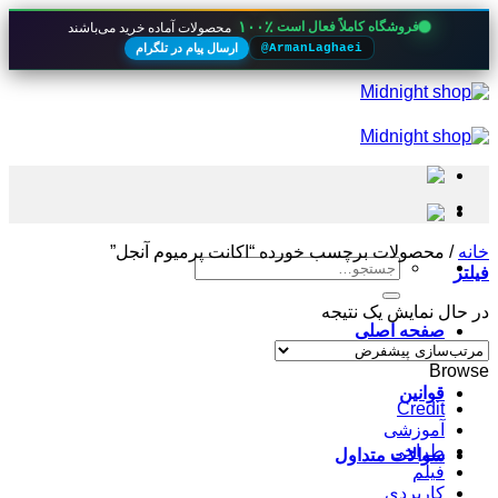
۱۰۰٪
فروشگاه کاملاً فعال است
محصولات آماده خرید می‌باشند
ارسال پیام در تلگرام
@ArmanLaghaei
Skip
to
content
خانه
/
محصولات برچسب خورده “اکانت پرمیوم آنجل”
جستجو
فیلتر
برای:
در حال نمایش یک نتیجه
صفحه اصلی
Browse
قوانین
Credit
آموزشی
طراحی
سوالات متداول
فیلم
کاربردی