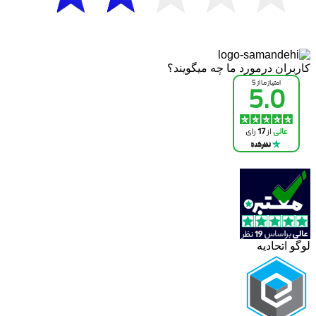
کاربران درمورد ما چه میگویند؟
لوگو اتحادیه