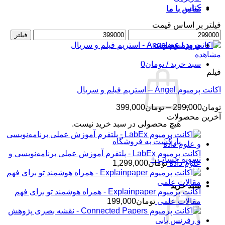
کتاب
تماس با ما
فیلتر بر اساس قیمت
حداقل
حداکثر
فیلتر
قیمت
قیمت
ورود / عضویت
مشاهده
سبد خرید /
تومان
0
فیلم
اکانت پرمیوم Angel – استریم فیلم و سریال
محدوده
تومان
299,000
–
تومان
399,000
قیمت:
آخرین محصولات
هیچ محصولی در سبد خرید نیست.
تومان299,000
تا
بازگشت به فروشگاه
تومان399,000
اکانت پرمیوم LabEx - پلتفرم آموزش عملی برنامه‌نویسی و
تسویه حساب
+
علوم داده
تومان
1,299,000
سبد خرید
اکانت پرمیوم Explainpaper - همراه هوشمند تو برای فهم
مقالات علمی
تومان
199,000