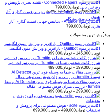
اکانت پرمیوم Connected Papers - نقشه بصری پژوهش و
رفرنس یابی
تومان
799,000
هیچ محصولی در سبد خرید نیست.
بازگشت به فروشگاه
اکانت پرمیوم Artprice - دیتابیس جهانی قیمت ‌گذاری آثار
هنری
تومان
799,000
پرفروش ترین محصولات
اکانت پرمیوم Quillbot - پارافریز و ویرایش متون انگلیسی
محدوده
تومان
145,000
–
تومان
399,000
قیمت:
تومان145,000
شارژ اکانت شخصی شما در Turnitin - برسی سرقت ادبی
تا
محدوده
تومان
199,000
–
تومان
499,000
تومان399,000
قیمت:
تومان199,000
تا
بررسی مقالات شما به وسیله قوی ترین Ai Detector توسط
تومان499,000
turnitin - بررسی میزان هوش مصنوعی مقاله
محدوده
تومان
299,000
–
تومان
499,000
قیمت:
تومان299,000
تا
اکانت پرمیوم scite - هوش مصنوعی برای پژوهش و
تومان499,000
محدوده
تحقیقات
تومان
499,000
–
تومان
699,000