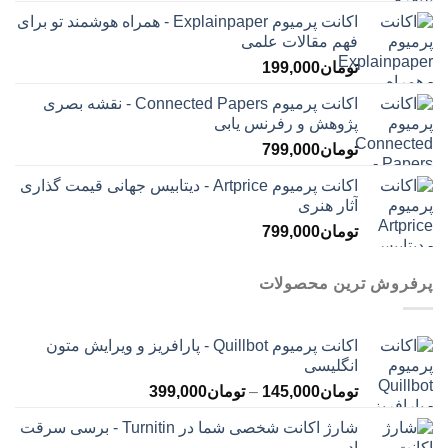
اکانت پرمیوم Explainpaper - همراه هوشمند تو برای
فهم مقالات علمی
تومان
199,000
اکانت پرمیوم Connected Papers - نقشه بصری
پژوهش و رفرنس یابی
تومان
799,000
اکانت پرمیوم Artprice - دیتابیس جهانی قیمت ‌گذاری
آثار هنری
تومان
799,000
پرفروش ترین محصولات
اکانت پرمیوم Quillbot - پارافریز و ویرایش متون
انگلیسی
محدوده
تومان
145,000
–
تومان
399,000
قیمت:
شارژ اکانت شخصی شما در Turnitin - برسی سرقت
تومان145,000
ادبی