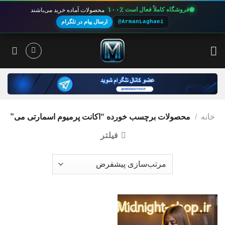
۱۰۰٪
فروشگاه کاملاً فعال است
محصولات آماده خرید می‌باشند
@ArmanLaghaei
ارسال پیام در تلگرام
Ski
t
conten
خانه
/
محصولات برچسب خورده “اکانت پرمیوم اسمارتی می”
فیلتر