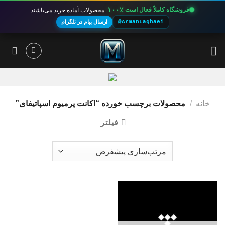
۱۰۰٪
فروشگاه کاملاً فعال است
محصولات آماده خرید می‌باشند
@ArmanLaghaei
ارسال پیام در تلگرام
Ski
t
conten
خانه
/
محصولات برچسب خورده “اکانت پرمیوم اسپاتیفای”
فیلتر