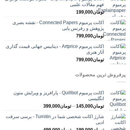
فهم مقالات علمی
تومان
199,000
اکانت پرمیوم Connected Papers - نقشه بصری
پژوهش و رفرنس یابی
تومان
799,000
اکانت پرمیوم Artprice - دیتابیس جهانی قیمت ‌گذاری
آثار هنری
تومان
799,000
پرفروش ترین محصولات
اکانت پرمیوم Quillbot - پارافریز و ویرایش متون
انگلیسی
محدوده
تومان
145,000
–
تومان
399,000
قیمت:
شارژ اکانت شخصی شما در Turnitin - برسی سرقت
تومان145,000
ادبی
تا
محدوده
تومان
199,000
–
تومان
499,000