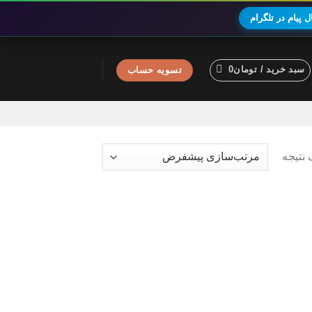
 پیام در تلگرام
سبد خرید /
تومان
0
تسویه حساب
نتیجه