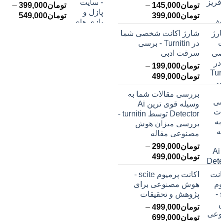
تومان
145,000
–
تومان
399,000
–
محدوده
محدود
تومان
399,000
تومان
549,000
قیمت:
قیمت:
شارژ اکانت شخصی شما
تومان145,000
ت
در Turnitin - برسی
تا
تا
سرقت ادبی
تومان399,000
تومان549,000
تومان
199,000
–
محدوده
تومان
499,000
قیمت:
بررسی مقالات شما به
تومان199,000
وسیله قوی ترین Ai
تا
Detector توسط turnitin -
تومان499,000
بررسی میزان هوش
مصنوعی مقاله
تومان
299,000
–
محدوده
تومان
499,000
قیمت:
اکانت پرمیوم scite -
تومان299,000
هوش مصنوعی برای
تا
پژوهش و تحقیقات
تومان499,000
تومان
499,000
–
محدوده
تومان
699,000