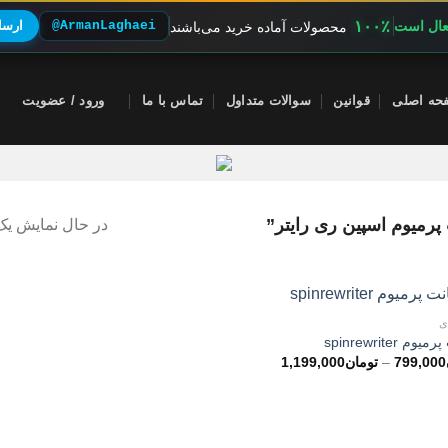
۱۰۰٪
فعال است
@ArmanLaghaei
ارسال
محصولات آماده خرید می‌باشند
حه اصلی
قوانین
سوالات متداول
تماس با ما
ورود / عضویت
میوم اسپین ری رایتر”
در حال نمایش یک 
ی
وم spinrewriter
محدوده
799,000
–
تومان
1,199,000
قیمت:
تومان799,000
تا
تومان1,199,000