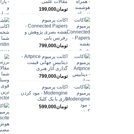
مقالات علمی
تومان
199,000
اکانت پرمیوم
Connected Papers -
نقشه بصری پژوهش و
رفرنس یابی
تومان
799,000
اکانت پرمیوم Artprice -
دیتابیس جهانی قیمت
‌گذاری آثار هنری
تومان
799,000
اکانت پرمیوم
Modengine - مود کردن
بازی با یک کلیک
تومان
599,000