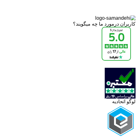
کاربران درمورد ما چه میگویند؟
لوگو اتحادیه