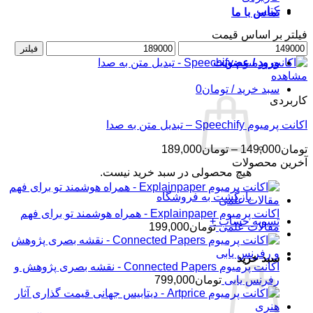
کتاب
تماس با ما
فیلتر بر اساس قیمت
حداقل
حداکثر
فیلتر
قیمت
قیمت
ورود / عضویت
مشاهده
سبد خرید /
تومان
0
کاربردی
اکانت پرمیوم Speechify – تبدیل متن به صدا
محدوده
تومان
149,000
–
تومان
189,000
قیمت:
آخرین محصولات
هیچ محصولی در سبد خرید نیست.
تومان149,000
تا
بازگشت به فروشگاه
تومان189,000
اکانت پرمیوم Explainpaper - همراه هوشمند تو برای فهم
تسویه حساب
+
مقالات علمی
تومان
199,000
سبد خرید
اکانت پرمیوم Connected Papers - نقشه بصری پژوهش و
رفرنس یابی
تومان
799,000