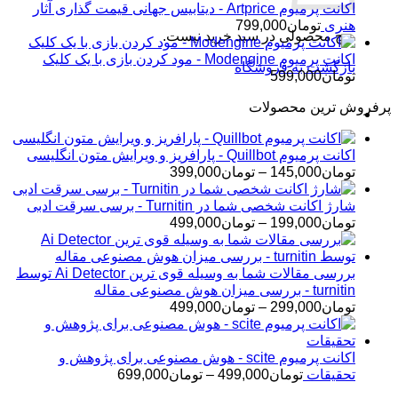
اکانت پرمیوم Artprice - دیتابیس جهانی قیمت ‌گذاری آثار
هنری
تومان
799,000
هیچ محصولی در سبد خرید نیست.
اکانت پرمیوم Modengine - مود کردن بازی با یک کلیک
بازگشت به فروشگاه
تومان
599,000
پرفروش ترین محصولات
اکانت پرمیوم Quillbot - پارافریز و ویرایش متون انگلیسی
محدوده
تومان
145,000
–
تومان
399,000
قیمت:
تومان145,000
شارژ اکانت شخصی شما در Turnitin - برسی سرقت ادبی
تا
محدوده
تومان
199,000
–
تومان
499,000
تومان399,000
قیمت:
تومان199,000
تا
بررسی مقالات شما به وسیله قوی ترین Ai Detector توسط
تومان499,000
turnitin - بررسی میزان هوش مصنوعی مقاله
محدوده
تومان
299,000
–
تومان
499,000
قیمت:
تومان299,000
تا
اکانت پرمیوم scite - هوش مصنوعی برای پژوهش و
تومان499,000
محدوده
تحقیقات
تومان
499,000
–
تومان
699,000
قیمت: