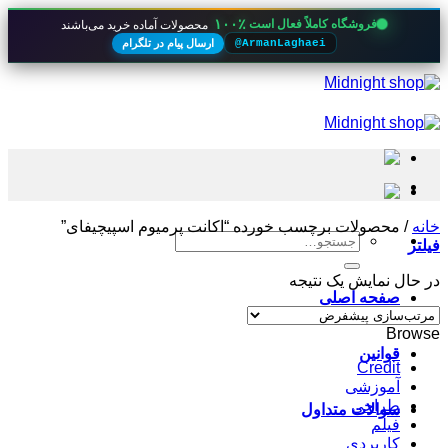
۱۰۰٪
فروشگاه کاملاً فعال است
محصولات آماده خرید می‌باشند
ارسال پیام در تلگرام
@ArmanLaghaei
Skip
to
content
خانه
/
محصولات برچسب خورده “اکانت پرمیوم اسپیچیفای”
جستجو
فیلتر
برای:
در حال نمایش یک نتیجه
صفحه اصلی
Browse
قوانین
Credit
آموزشی
طراحی
سوالات متداول
فیلم
کاربردی