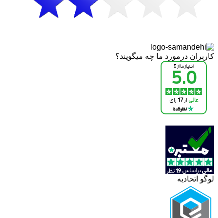
کاربران درمورد ما چه میگویند؟
لوگو اتحادیه