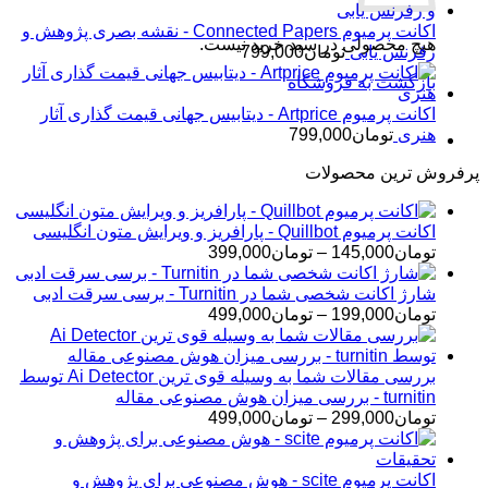
اکانت پرمیوم Connected Papers - نقشه بصری پژوهش و
هیچ محصولی در سبد خرید نیست.
رفرنس یابی
تومان
799,000
بازگشت به فروشگاه
اکانت پرمیوم Artprice - دیتابیس جهانی قیمت ‌گذاری آثار
هنری
تومان
799,000
پرفروش ترین محصولات
اکانت پرمیوم Quillbot - پارافریز و ویرایش متون انگلیسی
محدوده
تومان
145,000
–
تومان
399,000
قیمت:
تومان145,000
شارژ اکانت شخصی شما در Turnitin - برسی سرقت ادبی
تا
محدوده
تومان
199,000
–
تومان
499,000
تومان399,000
قیمت:
تومان199,000
تا
بررسی مقالات شما به وسیله قوی ترین Ai Detector توسط
تومان499,000
turnitin - بررسی میزان هوش مصنوعی مقاله
محدوده
تومان
299,000
–
تومان
499,000
قیمت:
تومان299,000
تا
اکانت پرمیوم scite - هوش مصنوعی برای پژوهش و