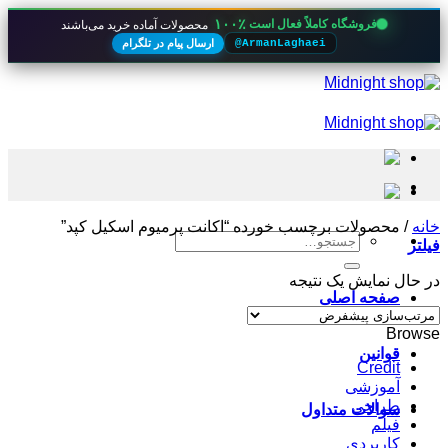
۱۰۰٪
فروشگاه کاملاً فعال است
محصولات آماده خرید می‌باشند
ارسال پیام در تلگرام
@ArmanLaghaei
Skip
to
content
خانه
/
محصولات برچسب خورده “اکانت پرمیوم اسکیل کپد”
جستجو
فیلتر
برای:
در حال نمایش یک نتیجه
صفحه اصلی
Browse
قوانین
Credit
آموزشی
طراحی
سوالات متداول
فیلم
کاربردی