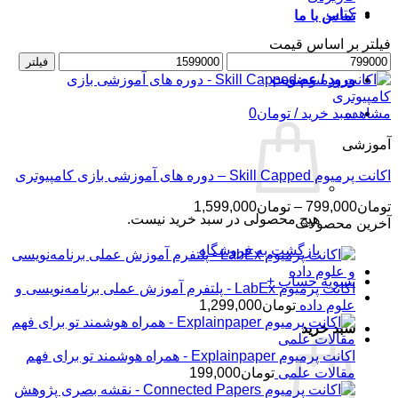
کتاب
تماس با ما
فیلتر بر اساس قیمت
حداقل
حداکثر
فیلتر
قیمت
قیمت
ورود / عضویت
مشاهده
سبد خرید /
تومان
0
آموزشی
اکانت پرمیوم Skill Capped – دوره های آموزشی بازی کامپیوتری
محدوده
تومان
799,000
–
تومان
1,599,000
هیچ محصولی در سبد خرید نیست.
قیمت:
آخرین محصولات
تومان799,000
بازگشت به فروشگاه
تا
تومان1,599,000
تسویه حساب
+
اکانت پرمیوم LabEx - پلتفرم آموزش عملی برنامه‌نویسی و
علوم داده
تومان
1,299,000
سبد خرید
اکانت پرمیوم Explainpaper - همراه هوشمند تو برای فهم
مقالات علمی
تومان
199,000