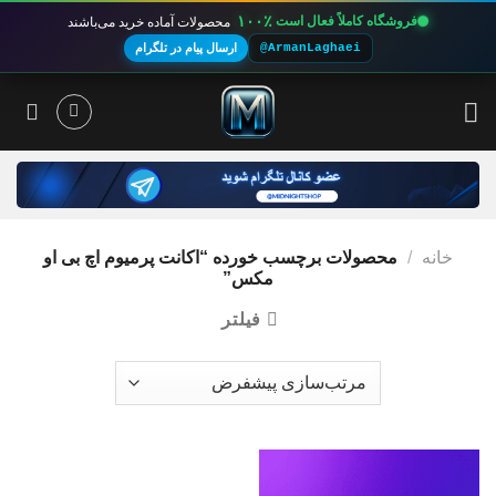
۱۰۰٪
فروشگاه کاملاً فعال است
محصولات آماده خرید می‌باشند
@ArmanLaghaei
ارسال پیام در تلگرام
Ski
t
conten
خانه
/
محصولات برچسب خورده “اکانت پرمیوم اچ بی او
مکس”
فیلتر