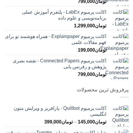
تومان
799,000
اکانت پرمیوم LabEx - پلتفرم آموزش عملی
برنامه‌نویسی و علوم داده
تومان
1,299,000
اکانت پرمیوم Explainpaper - همراه هوشمند تو برای
فهم مقالات علمی
تومان
199,000
اکانت پرمیوم Connected Papers - نقشه بصری
پژوهش و رفرنس یابی
تومان
799,000
پرفروش ترین محصولات
اکانت پرمیوم Quillbot - پارافریز و ویرایش متون
انگلیسی
محدوده
تومان
145,000
–
تومان
399,000
قیمت:
شارژ اکانت شخصی شما در Turnitin - برسی سرقت