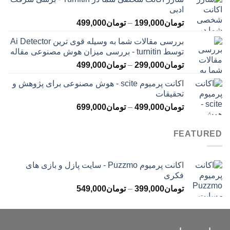
تومان145,000
ادبی
تا
محدوده
تومان
199,000
–
تومان
499,000
تومان399,000
قیمت:
بررسی مقالات شما به وسیله قوی ترین Ai Detector
تومان199,000
توسط turnitin - بررسی میزان هوش مصنوعی مقاله
تا
محدوده
تومان
299,000
–
تومان
499,000
تومان499,000
قیمت:
اکانت پرمیوم scite - هوش مصنوعی برای پژوهش و
تومان299,000
تحقیقات
تا
محدوده
تومان
499,000
–
تومان
699,000
تومان499,000
قیمت:
تومان499,000
FEATURED
تا
تومان699,000
اکانت پرمیوم Puzzmo - سایت پازل و بازی های
فکری
محدوده
تومان
399,000
–
تومان
549,000
قیمت:
تومان399,000
تا