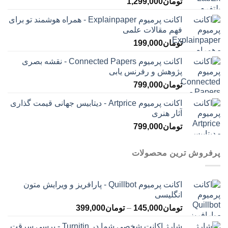
تومان
1,299,000
اکانت پرمیوم Explainpaper - همراه هوشمند تو برای
فهم مقالات علمی
تومان
199,000
اکانت پرمیوم Connected Papers - نقشه بصری
پژوهش و رفرنس یابی
تومان
799,000
اکانت پرمیوم Artprice - دیتابیس جهانی قیمت ‌گذاری
آثار هنری
تومان
799,000
پرفروش ترین محصولات
اکانت پرمیوم Quillbot - پارافریز و ویرایش متون
انگلیسی
محدوده
تومان
145,000
–
تومان
399,000
قیمت:
شارژ اکانت شخصی شما در Turnitin - برسی سرقت