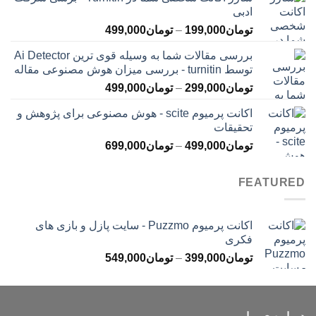
تومان145,000
ادبی
تا
محدوده
تومان
199,000
–
تومان
499,000
تومان399,000
قیمت:
بررسی مقالات شما به وسیله قوی ترین Ai Detector
تومان199,000
توسط turnitin - بررسی میزان هوش مصنوعی مقاله
تا
محدوده
تومان
299,000
–
تومان
499,000
تومان499,000
قیمت:
اکانت پرمیوم scite - هوش مصنوعی برای پژوهش و
تومان299,000
تحقیقات
تا
محدوده
تومان
499,000
–
تومان
699,000
تومان499,000
قیمت:
تومان499,000
FEATURED
تا
تومان699,000
اکانت پرمیوم Puzzmo - سایت پازل و بازی های
فکری
محدوده
تومان
399,000
–
تومان
549,000
قیمت:
تومان399,000
تا