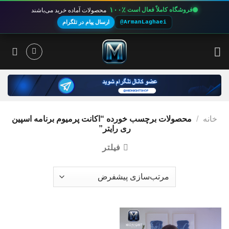
۱۰۰٪
فروشگاه کاملاً فعال است
محصولات آماده خرید می‌باشند
@ArmanLaghaei
ارسال پیام در تلگرام
Ski
t
conten
خانه
/
محصولات برچسب خورده “اکانت پرمیوم برنامه اسپین
ری رایتر”
فیلتر