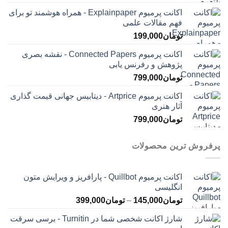
اکانت پرمیوم Explainpaper - همراه هوشمند تو برای
فهم مقالات علمی
تومان
199,000
اکانت پرمیوم Connected Papers - نقشه بصری
پژوهش و رفرنس یابی
تومان
799,000
اکانت پرمیوم Artprice - دیتابیس جهانی قیمت ‌گذاری
آثار هنری
تومان
799,000
پرفروش ترین محصولات
اکانت پرمیوم Quillbot - پارافریز و ویرایش متون
انگلیسی
محدوده
تومان
145,000
–
تومان
399,000
قیمت:
شارژ اکانت شخصی شما در Turnitin - برسی سرقت
تومان145,000