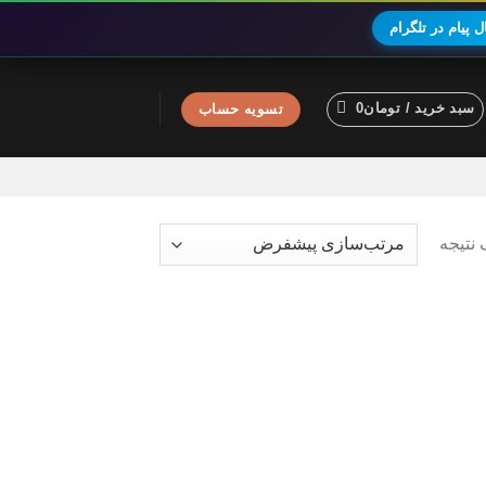
 پیام در تلگرام
سبد خرید /
تومان
0
تسویه حساب
نتیجه