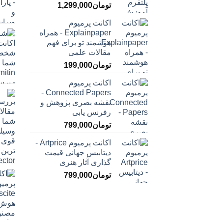
تومان
1,299,000
اکانت پرمیوم
Explainpaper - همراه
هوشمند تو برای فهم
مقالات علمی
تومان
199,000
اکانت پرمیوم
Connected Papers -
نقشه بصری پژوهش و
رفرنس یابی
تومان
799,000
اکانت پرمیوم Artprice -
دیتابیس جهانی قیمت
‌گذاری آثار هنری
تومان
799,000