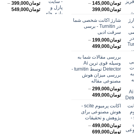
تومان
145,000
–
تومان
399,000
–
محدوده
محدود
تومان
399,000
تومان
549,000
قیمت:
قیمت:
شارژ اکانت شخصی شما
تومان145,000
ت
در Turnitin - برسی
تا
تا
سرقت ادبی
تومان399,000
تومان549,000
تومان
199,000
–
محدوده
تومان
499,000
قیمت:
بررسی مقالات شما به
تومان199,000
وسیله قوی ترین Ai
تا
Detector توسط turnitin -
تومان499,000
بررسی میزان هوش
مصنوعی مقاله
تومان
299,000
–
محدوده
تومان
499,000
قیمت:
اکانت پرمیوم scite -
تومان299,000
هوش مصنوعی برای
تا
پژوهش و تحقیقات
تومان499,000
تومان
499,000
–
محدوده
تومان
699,000