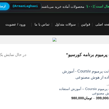
۱۰۰٪
فعال است
@ArmanLaghaei
ارسال
محصولات آماده خرید می‌باشند
حه اصلی
قوانین
سوالات متداول
تماس با ما
ورود / عضویت
میوم برنامه کورسیو”
در حال نمایش یک 
ی
اکانت پرمیوم Coursiv – آموزش استفاده
ش مصنوعی
محدوده
399,000
–
تومان
980,000
قیمت:
تومان399,000
تا