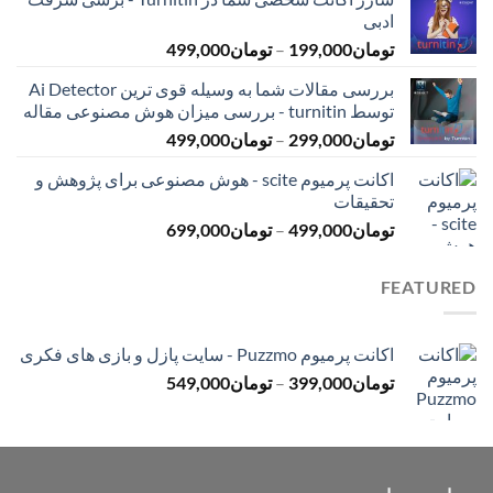
تومان145,000
ادبی
تا
محدوده
تومان
199,000
–
تومان
499,000
تومان399,000
قیمت:
بررسی مقالات شما به وسیله قوی ترین Ai Detector
تومان199,000
توسط turnitin - بررسی میزان هوش مصنوعی مقاله
تا
محدوده
تومان
299,000
–
تومان
499,000
تومان499,000
قیمت:
اکانت پرمیوم scite - هوش مصنوعی برای پژوهش و
تومان299,000
تحقیقات
تا
محدوده
تومان
499,000
–
تومان
699,000
تومان499,000
قیمت:
تومان499,000
FEATURED
تا
تومان699,000
اکانت پرمیوم Puzzmo - سایت پازل و بازی های فکری
محدوده
تومان
399,000
–
تومان
549,000
قیمت:
تومان399,000
تا
تومان549,000