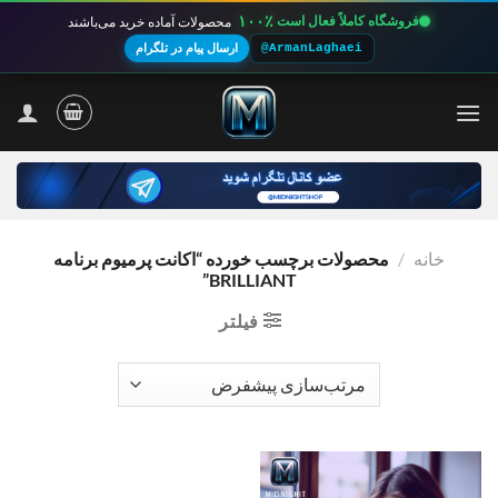
۱۰۰٪
فروشگاه کاملاً فعال است
محصولات آماده خرید می‌باشند
@ArmanLaghaei
ارسال پیام در تلگرام
Ski
t
conten
خانه
/
محصولات برچسب خورده “اکانت پرمیوم برنامه
BRILLIANT”
فیلتر