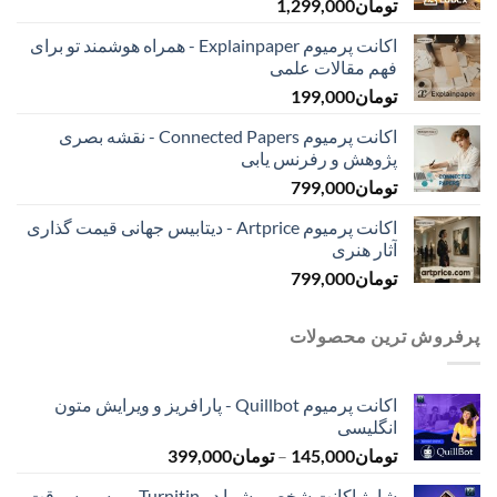
تومان
1,299,000
اکانت پرمیوم Explainpaper - همراه هوشمند تو برای
فهم مقالات علمی
تومان
199,000
اکانت پرمیوم Connected Papers - نقشه بصری
پژوهش و رفرنس یابی
تومان
799,000
اکانت پرمیوم Artprice - دیتابیس جهانی قیمت ‌گذاری
آثار هنری
تومان
799,000
پرفروش ترین محصولات
اکانت پرمیوم Quillbot - پارافریز و ویرایش متون
انگلیسی
محدوده
تومان
145,000
–
تومان
399,000
قیمت:
شارژ اکانت شخصی شما در Turnitin - برسی سرقت