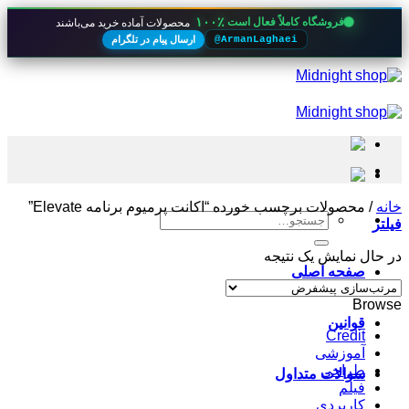
۱۰۰٪
فروشگاه کاملاً فعال است
محصولات آماده خرید می‌باشند
ارسال پیام در تلگرام
@ArmanLaghaei
Skip
to
content
خانه
/
محصولات برچسب خورده “اکانت پرمیوم برنامه Elevate”
جستجو
فیلتر
برای:
در حال نمایش یک نتیجه
صفحه اصلی
Browse
قوانین
Credit
آموزشی
طراحی
سوالات متداول
فیلم
کاربردی