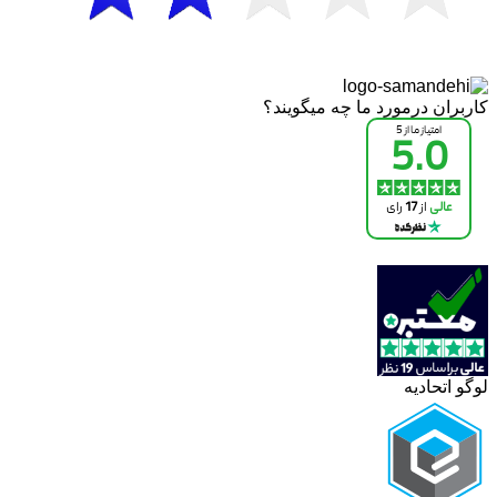
کاربران درمورد ما چه میگویند؟
لوگو اتحادیه