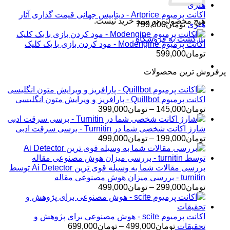
اکانت پرمیوم Artprice - دیتابیس جهانی قیمت ‌گذاری آثار
هیچ محصولی در سبد خرید نیست.
هنری
تومان
799,000
بازگشت به فروشگاه
اکانت پرمیوم Modengine - مود کردن بازی با یک کلیک
تومان
599,000
پرفروش ترین محصولات
اکانت پرمیوم Quillbot - پارافریز و ویرایش متون انگلیسی
محدوده
تومان
145,000
–
تومان
399,000
قیمت:
تومان145,000
شارژ اکانت شخصی شما در Turnitin - برسی سرقت ادبی
تا
محدوده
تومان
199,000
–
تومان
499,000
تومان399,000
قیمت:
تومان199,000
تا
بررسی مقالات شما به وسیله قوی ترین Ai Detector توسط
تومان499,000
turnitin - بررسی میزان هوش مصنوعی مقاله
محدوده
تومان
299,000
–
تومان
499,000
قیمت:
تومان299,000
تا
اکانت پرمیوم scite - هوش مصنوعی برای پژوهش و
تومان499,000
محدوده
تحقیقات
تومان
499,000
–
تومان
699,000