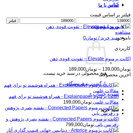
کتاب
تماس با ما
فیلتر بر اساس قیمت
حداقل
حداکثر
فیلتر
قیمت
قیمت
ورود / عضویت
مشاهده
ناموجود
سبد خرید /
تومان
0
کاربردی
اکانت پرمیوم Elevate – تقویت قوه‌ی ذهن
محدوده
تومان
139,000
–
تومان
189,000
هیچ محصولی در سبد خرید نیست.
قیمت:
آخرین محصولات
تومان139,000
بازگشت به فروشگاه
تا
تومان189,000
تسویه حساب
+
اکانت پرمیوم Explainpaper - همراه هوشمند تو برای فهم
مقالات علمی
تومان
199,000
سبد خرید
اکانت پرمیوم Connected Papers - نقشه بصری پژوهش و
رفرنس یابی
تومان
799,000