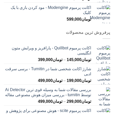
اکانت پرمیوم Modengine - مود کردن بازی با یک
کلیک
تومان
599,000
پرفروش ترین محصولات
اکانت پرمیوم Quillbot - پارافریز و ویرایش متون
انگلیسی
محدوده
تومان
145,000
–
تومان
399,000
قیمت:
شارژ اکانت شخصی شما در Turnitin - برسی سرقت
تومان145,000
ادبی
تا
محدوده
تومان
199,000
–
تومان
499,000
تومان399,000
قیمت:
بررسی مقالات شما به وسیله قوی ترین Ai Detector
تومان199,000
توسط turnitin - بررسی میزان هوش مصنوعی مقاله
تا
محدوده
تومان
299,000
–
تومان
499,000
تومان499,000
قیمت:
اکانت پرمیوم scite - هوش مصنوعی برای پژوهش و
تومان299,000