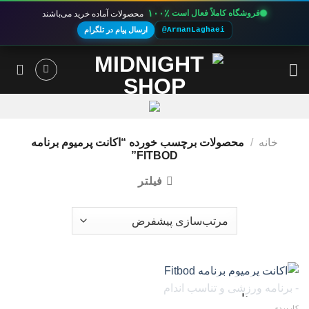
۱۰۰٪
فروشگاه کاملاً فعال است
محصولات آماده خرید می‌باشند
@ArmanLaghaei
ارسال پیام در تلگرام
Ski
t
conten
خانه
/
محصولات برچسب خورده “اکانت پرمیوم برنامه
FITBOD”
فیلتر
ناموجود
کاربردی