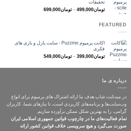
تحقیقات
تا
محدوده
تومان
499,000
–
تومان
699,000
تومان499,000
قیمت:
تومان499,000
FEATURED
تا
تومان699,000
اکانت پرمیوم Puzzmo - سایت پازل و بازی های
فکری
محدوده
تومان
399,000
–
تومان
549,000
قیمت:
تومان399,000
تا
درباره ی ما
تومان549,000
در میدنایت شاپ هدف ما ارائه اشتراک های پرمیوم برای انواع
وب‌سایت‌ها و برنامه‌های کاربردی است، تا نیازهای شما، کاربران
گرامی، را به بهترین شکل ممکن برآورده سازیم.
تمام فعالیت‌های ما در چارچوب قوانین جمهوری اسلامی ایران
صورت می‌گیرد و هیچ سرویسی خلاف قوانین کشور ارائه