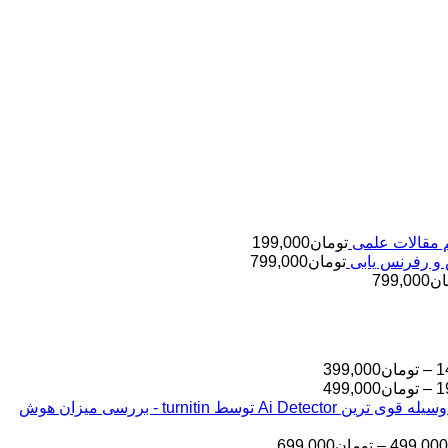
تومان
199,000
تومان
799,000
ان
799,000
محدوده
1
–
تومان
399,000
قیمت:
محدوده
1
–
تومان
499,000
قیمت:
تومان145,000
بررسی مقالات شما به وسیله قوی ترین Ai Detector توسط turnitin - بررسی میزان هوش
تا
تومان199,000
تا
تومان399,000
محدوده
499,000
–
تومان
699,000