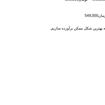
تومان499,000
قیمت:
تومان499,000
تا
محدوده
مان
549,000
تومان699,000
قیمت:
تومان399,000
به بهترین شکل ممکن برآورده سازیم.
تا
تومان549,000