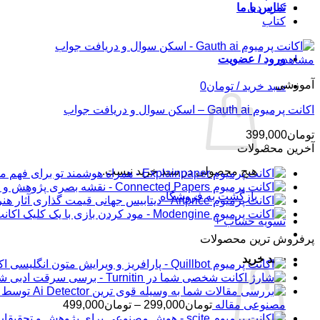
کاربردی
تماس با ما
کتاب
ورود / عضویت
مشاهده
آموزشی
سبد خرید /
تومان
0
اکانت پرمیوم Gauth ai – اسکن سوال و دریافت جواب
تومان
399,000
آخرین محصولات
هیچ محصولی در سبد خرید نیست.
بازگشت به فروشگاه
اکانت پرمیوم ine
تسویه حساب
+
پرفروش ترین محصولات
سبد خرید
اکانت 
شار
محدوده
مصنوعی مقاله
تومان
299,000
–
تومان
499,000
قیمت: