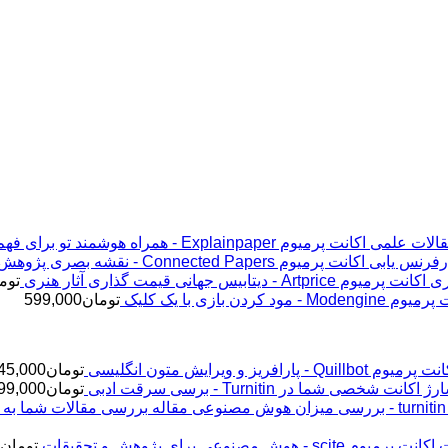
اکانت پرمیوم Explainpaper - همراه هوشمند تو برای فهم مقالات علمی
اکانت پرمیوم Connected Papers - نقشه بصری پژوهش و رفرنس یابی
اکانت پرمیوم Artprice - دیتابیس جهانی قیمت ‌گذاری آثار هنری
توم
Modeng - مود کردن بازی با یک کلیک
تومان
599,000
پرمیوم Quillbot - پارافریز و ویرایش متون انگلیسی
تومان
45,000
ژ اکانت شخصی شما در Turnitin - برسی سرقت ادبی
تومان
99,000
اکانت پرمیوم scite - هوش مصنوعی برای پژوهش و تحقیقات
تومان