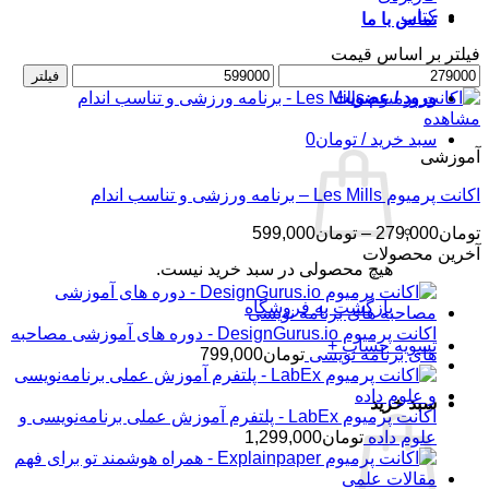
کتاب
تماس با ما
فیلتر بر اساس قیمت
حداقل
حداکثر
فیلتر
قیمت
قیمت
ورود / عضویت
مشاهده
سبد خرید /
تومان
0
آموزشی
اکانت پرمیوم Les Mills – برنامه ورزشی و تناسب اندام
محدوده
تومان
279,000
–
تومان
599,000
قیمت:
آخرین محصولات
هیچ محصولی در سبد خرید نیست.
تومان279,000
تا
بازگشت به فروشگاه
تومان599,000
اکانت پرمیوم DesignGurus.io - دوره ‌های آموزشی مصاحبه
تسویه حساب
+
‌های برنامه نویسی
تومان
799,000
سبد خرید
اکانت پرمیوم LabEx - پلتفرم آموزش عملی برنامه‌نویسی و
علوم داده
تومان
1,299,000