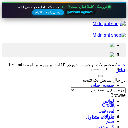
۱۰۰٪
فروشگاه کاملاً فعال است
محصولات آماده خرید می‌باشند
ارسال پیام در تلگرام
@ArmanLaghaei
Skip
to
content
خانه
/
محصولات برچسب خورده “اکانت پرمیوم برنامه les mills”
جستجو
فیلتر
برای:
در حال نمایش یک نتیجه
صفحه اصلی
Browse
قوانین
Credit
آموزشی
طراحی
سوالات متداول
فیلم
کاربردی