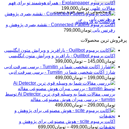
اکانت پرمیوم Explainpaper - همراه هوشمند تو برای فهم
مقالات علمی
تومان
199,000
هیچ محصولی در سبد خرید نیست.
بازگشت به فروشگاه
اکانت پرمیوم Connected Papers - نقشه بصری پژوهش و
رفرنس یابی
تومان
799,000
پرفروش ترین محصولات
اکانت پرمیوم Quillbot - پارافریز و ویرایش متون انگلیسی
محدوده
تومان
145,000
–
تومان
399,000
قیمت:
تومان145,000
شارژ اکانت شخصی شما در Turnitin - برسی سرقت ادبی
تا
محدوده
تومان
199,000
–
تومان
499,000
تومان399,000
قیمت:
تومان199,000
تا
بررسی مقالات شما به وسیله قوی ترین Ai Detector توسط
تومان499,000
turnitin - بررسی میزان هوش مصنوعی مقاله
محدوده
تومان
299,000
–
تومان
499,000
قیمت:
تومان299,000
تا
اکانت پرمیوم scite - هوش مصنوعی برای پژوهش و
تومان499,000
محدوده
تحقیقات
تومان
499,000
–
تومان
699,000