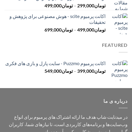
محدوده
تومان
299,000
–
تومان
499,000
تومان499,000
قیمت:
اکانت پرمیوم scite - هوش مصنوعی برای پژوهش و
تومان299,000
تحقیقات
تا
محدوده
تومان
499,000
–
تومان
699,000
تومان499,000
قیمت:
تومان499,000
FEATURED
تا
تومان699,000
اکانت پرمیوم Puzzmo - سایت پازل و بازی های فکری
محدوده
تومان
399,000
–
تومان
549,000
قیمت:
تومان399,000
تا
تومان549,000
درباره ی ما
در میدنایت شاپ هدف ما ارائه اشتراک های پرمیوم برای انواع
وب‌سایت‌ها و برنامه‌های کاربردی است، تا نیازهای شما، کاربران
گرامی، را به بهترین شکل ممکن برآورده سازیم.