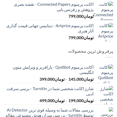
اکانت پرمیوم Connected Papers - نقشه بصری
پژوهش و رفرنس یابی
تومان
799,000
اکانت پرمیوم Artprice - دیتابیس جهانی قیمت ‌گذاری
آثار هنری
تومان
799,000
پرفروش ترین محصولات
اکانت پرمیوم Quillbot - پارافریز و ویرایش متون
انگلیسی
محدوده
تومان
145,000
–
تومان
399,000
قیمت:
شارژ اکانت شخصی شما در Turnitin - برسی سرقت
تومان145,000
ادبی
تا
محدوده
تومان
199,000
–
تومان
499,000
تومان399,000
قیمت:
بررسی مقالات شما به وسیله قوی ترین Ai Detector
تومان199,000
توسط turnitin - بررسی میزان هوش مصنوعی مقاله
تا