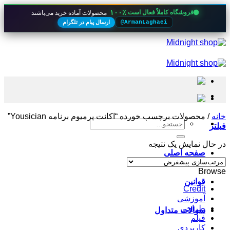
۱۰۰٪
فروشگاه کاملاً فعال است
محصولات آماده خرید می‌باشند
ارسال پیام در تلگرام
@ArmanLaghaei
Skip
to
content
خانه
/
محصولات برچسب خورده “اکانت پرمیوم برنامه Yousician”
جستجو
فیلتر
برای:
در حال نمایش یک نتیجه
صفحه اصلی
Browse
قوانین
Credit
آموزشی
طراحی
سوالات متداول
فیلم
کاربردی