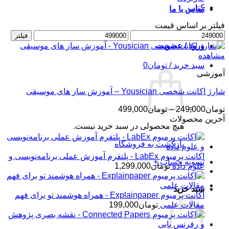
کتاب
تماس با ما
فیلتر بر اساس قیمت
حداقل
حداکثر
فیلتر
قیمت
قیمت
ورود / عضویت
مشاهده
سبد خرید /
تومان
0
آموزشی
شارژ اکانت شخصی Yousician – آموزش ساز های موسیقی
محدوده
تومان
249,000
–
تومان
499,000
قیمت:
آخرین محصولات
هیچ محصولی در سبد خرید نیست.
تومان249,000
تا
بازگشت به فروشگاه
تومان499,000
اکانت پرمیوم LabEx - پلتفرم آموزش عملی برنامه‌نویسی و
تسویه حساب
+
علوم داده
تومان
1,299,000
سبد خرید
اکانت پرمیوم Explainpaper - همراه هوشمند تو برای فهم
مقالات علمی
تومان
199,000