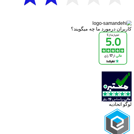
کاربران درمورد ما چه میگویند؟
لوگو اتحادیه