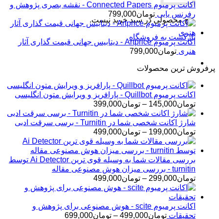
اکانت پرمیوم Connected Papers - نقشه بصری پژوهش و
رفرنس یابی
تومان
799,000
هیچ محصولی در سبد خرید نیست.
بازگشت به فروشگاه
اکانت پرمیوم Artprice - دیتابیس جهانی قیمت ‌گذاری آثار
هنری
تومان
799,000
پرفروش ترین محصولات
اکانت پرمیوم Quillbot - پارافریز و ویرایش متون انگلیسی
محدوده
تومان
145,000
–
تومان
399,000
قیمت:
تومان145,000
شارژ اکانت شخصی شما در Turnitin - برسی سرقت ادبی
تا
محدوده
تومان
199,000
–
تومان
499,000
تومان399,000
قیمت:
تومان199,000
تا
بررسی مقالات شما به وسیله قوی ترین Ai Detector توسط
تومان499,000
turnitin - بررسی میزان هوش مصنوعی مقاله
محدوده
تومان
299,000
–
تومان
499,000
قیمت:
تومان299,000
تا
اکانت پرمیوم scite - هوش مصنوعی برای پژوهش و
تومان499,000
محدوده
تحقیقات
تومان
499,000
–
تومان
699,000