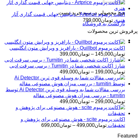
هیچ محصولی در سبد خرید نیست.
اکانت پرمیوم Artprice - دیتابیس جهانی قیمت ‌گذاری آثار
هنری
تومان
799,000
بازگشت به فروشگاه
پرفروش ترین محصولات
اکانت پرمیوم Quillbot - پارافریز و ویرایش متون انگلیسی
محدوده
تومان
145,000
–
تومان
399,000
قیمت:
تومان145,000
شارژ اکانت شخصی شما در Turnitin - برسی سرقت ادبی
تا
محدوده
تومان
199,000
–
تومان
499,000
تومان399,000
قیمت:
تومان199,000
تا
بررسی مقالات شما به وسیله قوی ترین Ai Detector توسط
تومان499,000
turnitin - بررسی میزان هوش مصنوعی مقاله
محدوده
تومان
299,000
–
تومان
499,000
قیمت:
تومان299,000
تا
اکانت پرمیوم scite - هوش مصنوعی برای پژوهش و
تومان499,000
محدوده
تحقیقات
تومان
499,000
–
تومان
699,000
قیمت:
Featured
تومان499,000