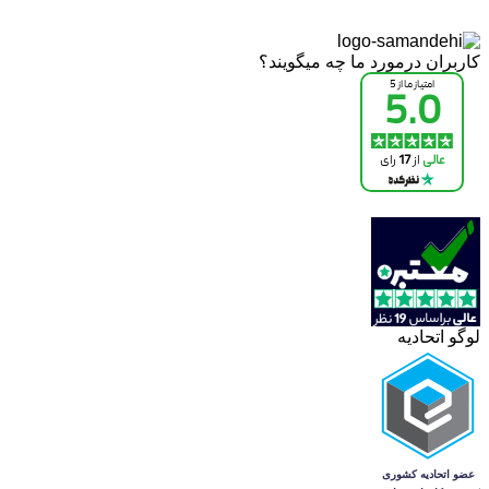
کاربران درمورد ما چه میگویند؟
لوگو اتحادیه