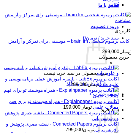
کتاب
تماس با ما
مشاهده
ورود / عضویت
کاربردی
سبد خرید /
تومان
0
اکانت پرمیوم شخصی brain fm – موسیقی برای تمرکز و آرامش
تومان
299,000
آخرین محصولات
هیچ محصولی در سبد خرید نیست.
اکانت پرمیوم LabEx - پلتفرم آموزش عملی برنامه‌نویسی و
بازگشت به فروشگاه
علوم داده
تومان
1,299,000
تسویه حساب
+
اکانت پرمیوم Explainpaper - همراه هوشمند تو برای فهم
مقالات علمی
تومان
199,000
سبد خرید
اکانت پرمیوم Connected Papers - نقشه بصری پژوهش و
رفرنس یابی
تومان
799,000