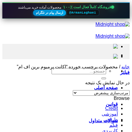
۱۰۰٪
فروشگاه کاملاً فعال است
محصولات آماده خرید می‌باشند
ارسال پیام در تلگرام
@ArmanLaghaei
Skip
to
content
خانه
/
محصولات برچسب خورده “اکانت پرمیوم برین اف ام”
جستجو
فیلتر
برای:
در حال نمایش یک نتیجه
صفحه اصلی
Browse
قوانین
Credit
آموزشی
طراحی
سوالات متداول
فیلم
کاربردی