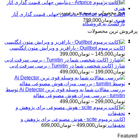
هیچ محصولی در سبد خرید نیست.
اکانت پرمیوم Artprice - دیتابیس جهانی قیمت ‌گذاری آثار
هنری
تومان
799,000
بازگشت به فروشگاه
پرفروش ترین محصولات
اکانت پرمیوم Quillbot - پارافریز و ویرایش متون انگلیسی
محدوده
تومان
145,000
–
تومان
399,000
قیمت:
تومان145,000
شارژ اکانت شخصی شما در Turnitin - برسی سرقت ادبی
تا
محدوده
تومان
199,000
–
تومان
499,000
تومان399,000
قیمت:
تومان199,000
تا
بررسی مقالات شما به وسیله قوی ترین Ai Detector توسط
تومان499,000
turnitin - بررسی میزان هوش مصنوعی مقاله
محدوده
تومان
299,000
–
تومان
499,000
قیمت:
تومان299,000
تا
اکانت پرمیوم scite - هوش مصنوعی برای پژوهش و
تومان499,000
محدوده
تحقیقات
تومان
499,000
–
تومان
699,000
قیمت:
Featured
تومان499,000