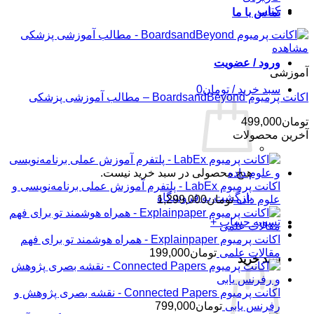
کتاب
تماس با ما
مشاهده
ورود / عضویت
آموزشی
سبد خرید /
تومان
0
اکانت پرمیوم BoardsandBeyond – مطالب آموزشی پزشکی
تومان
499,000
آخرین محصولات
هیچ محصولی در سبد خرید نیست.
اکانت پرمیوم LabEx - پلتفرم آموزش عملی برنامه‌نویسی و
بازگشت به فروشگاه
علوم داده
تومان
1,299,000
تسویه حساب
+
اکانت پرمیوم Explainpaper - همراه هوشمند تو برای فهم
مقالات علمی
تومان
199,000
سبد خرید
اکانت پرمیوم Connected Papers - نقشه بصری پژوهش و
رفرنس یابی
تومان
799,000