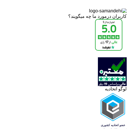
کاربران درمورد ما چه میگویند؟
لوگو اتحادیه