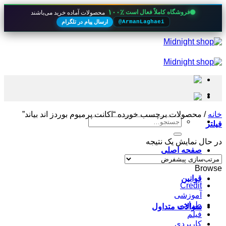
۱۰۰٪
فروشگاه کاملاً فعال است
محصولات آماده خرید می‌باشند
ارسال پیام در تلگرام
@ArmanLaghaei
Skip
to
content
خانه
/
محصولات برچسب خورده “اکانت پرمیوم بوردز اند بیاند”
جستجو
فیلتر
برای:
در حال نمایش یک نتیجه
صفحه اصلی
Browse
قوانین
Credit
آموزشی
طراحی
سوالات متداول
فیلم
کاربردی