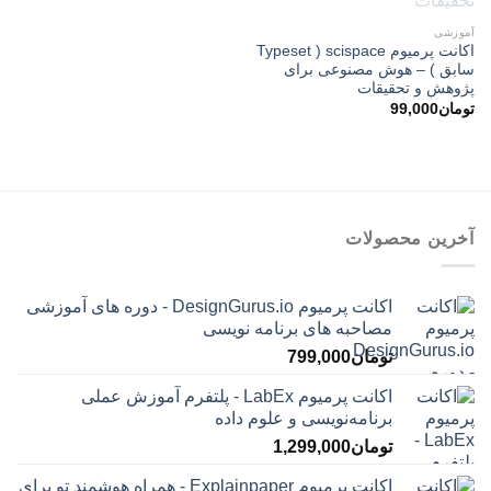
آموزشی
اکانت پرمیوم scispace ( Typeset
سابق ) – هوش مصنوعی برای
پژوهش و تحقیقات
تومان
99,000
آخرین محصولات
اکانت پرمیوم DesignGurus.io - دوره ‌های آموزشی
مصاحبه ‌های برنامه نویسی
تومان
799,000
اکانت پرمیوم LabEx - پلتفرم آموزش عملی
برنامه‌نویسی و علوم داده
تومان
1,299,000
اکانت پرمیوم Explainpaper - همراه هوشمند تو برای