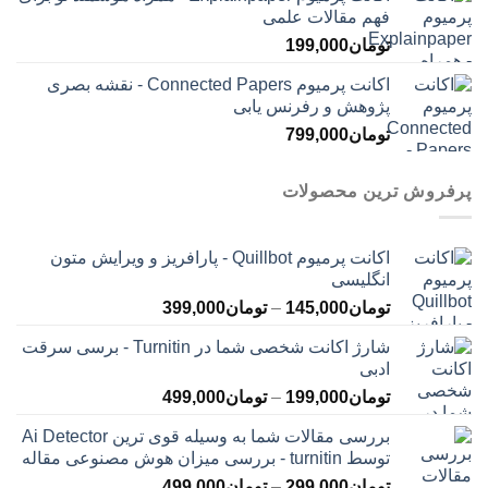
فهم مقالات علمی
تومان
199,000
اکانت پرمیوم Connected Papers - نقشه بصری
پژوهش و رفرنس یابی
تومان
799,000
پرفروش ترین محصولات
اکانت پرمیوم Quillbot - پارافریز و ویرایش متون
انگلیسی
محدوده
تومان
145,000
–
تومان
399,000
قیمت:
شارژ اکانت شخصی شما در Turnitin - برسی سرقت
تومان145,000
ادبی
تا
محدوده
تومان
199,000
–
تومان
499,000
تومان399,000
قیمت:
بررسی مقالات شما به وسیله قوی ترین Ai Detector
تومان199,000
توسط turnitin - بررسی میزان هوش مصنوعی مقاله
تا
محدوده
تومان
299,000
–
تومان
499,000
تومان499,000