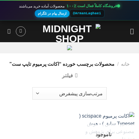
۱۰۰٪
فروشگاه کاملاً فعال است
محصولات آماده خرید می‌باشند
@ArmanLaghaei
ارسال پیام در تلگرام
Ski
t
conten
خانه
/
محصولات برچسب خورده “اکانت پرمیوم تایپ ست”
فیلتر
ناموجود