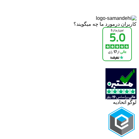
کاربران درمورد ما چه میگویند؟
لوگو اتحادیه