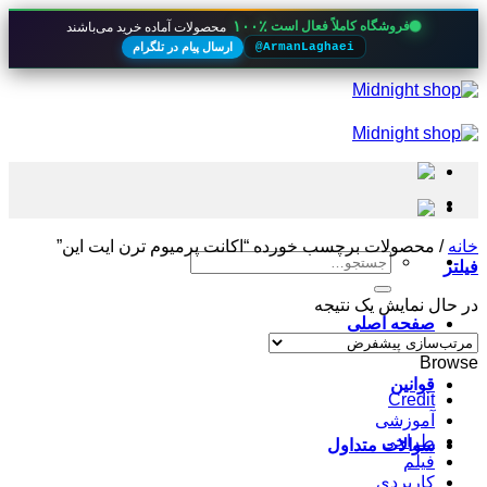
۱۰۰٪
فروشگاه کاملاً فعال است
محصولات آماده خرید می‌باشند
ارسال پیام در تلگرام
@ArmanLaghaei
Skip
to
content
خانه
/
محصولات برچسب خورده “اکانت پرمیوم ترن ایت این”
جستجو
فیلتر
برای:
در حال نمایش یک نتیجه
صفحه اصلی
Browse
قوانین
Credit
آموزشی
طراحی
سوالات متداول
فیلم
کاربردی