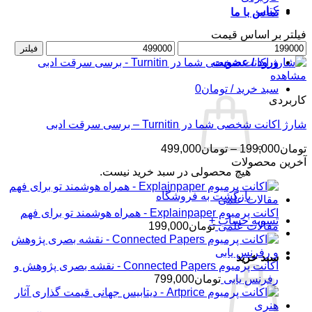
کتاب
تماس با ما
فیلتر بر اساس قیمت
حداقل
حداکثر
فیلتر
قیمت
قیمت
ورود / عضویت
مشاهده
سبد خرید /
تومان
0
کاربردی
شارژ اکانت شخصی شما در Turnitin – برسی سرقت ادبی
محدوده
تومان
199,000
–
تومان
499,000
قیمت:
آخرین محصولات
هیچ محصولی در سبد خرید نیست.
تومان199,000
تا
بازگشت به فروشگاه
تومان499,000
اکانت پرمیوم Explainpaper - همراه هوشمند تو برای فهم
تسویه حساب
+
مقالات علمی
تومان
199,000
سبد خرید
اکانت پرمیوم Connected Papers - نقشه بصری پژوهش و
رفرنس یابی
تومان
799,000