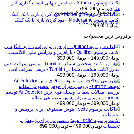
اکانت پرمیوم Artprice - دیتابیس جهانی قیمت ‌گذاری آثار
هنری
تومان
799,000
هیچ محصولی در سبد خرید نیست.
اکانت پرمیوم Modengine - مود کردن بازی با یک کلیک
بازگشت به فروشگاه
تومان
599,000
پرفروش ترین محصولات
اکانت پرمیوم Quillbot - پارافریز و ویرایش متون انگلیسی
محدوده
تومان
145,000
–
تومان
399,000
قیمت:
تومان145,000
شارژ اکانت شخصی شما در Turnitin - برسی سرقت ادبی
تا
محدوده
تومان
199,000
–
تومان
499,000
تومان399,000
قیمت:
تومان199,000
تا
بررسی مقالات شما به وسیله قوی ترین Ai Detector توسط
تومان499,000
turnitin - بررسی میزان هوش مصنوعی مقاله
محدوده
تومان
299,000
–
تومان
499,000
قیمت:
تومان299,000
تا
اکانت پرمیوم scite - هوش مصنوعی برای پژوهش و
تومان499,000
محدوده
تحقیقات
تومان
499,000
–
تومان
699,000
قیمت: