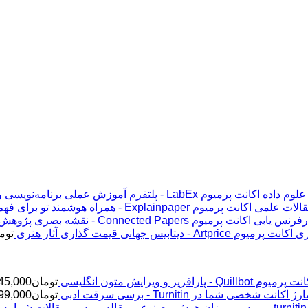
اکانت پرمیوم LabEx - پلتفرم آموزش عملی برنامه‌نویسی و علوم داده
اکانت پرمیوم Explainpaper - همراه هوشمند تو برای فهم مقالات علمی
اکانت پرمیوم Connected Papers - نقشه بصری پژوهش و رفرنس یابی
اکانت پرمیوم Artprice - دیتابیس جهانی قیمت ‌گذاری آثار هنری
توم
پرمیوم Quillbot - پارافریز و ویرایش متون انگلیسی
تومان
45,000
ژ اکانت شخصی شما در Turnitin - برسی سرقت ادبی
تومان
99,000