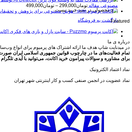
محدوده
مصنوعی مقاله
تومان
299,000
–
تومان
499,000
هیچ محصولی در سبد خرید نیست.
قیمت:
تومان99,000
بازگشت به فروشگاه
Featured
تا
تومان499,000
اکانت پرمیوم zmo
درباره ی ما
در میدنایت شاپ هدف ما ارائه اشتراک های پرمیوم برای انواع وب‌سایت
تمام فعالیت‌های ما در چارچوب قوانین جمهوری اسلامی ایران صورت 
برای مشاوره و سوالات پیرامون خرید اکانت، می‌توانید با آیدی تلگرام @ArmanLaghaei در ارتباط باش
نماد اعتماد الکترونیک
نماد عضویت در انجمن صنفی کسب و کار اینترنتی شهر تهران