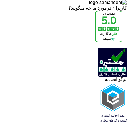
کاربران درمورد ما چه میگویند؟
لوگو اتحادیه