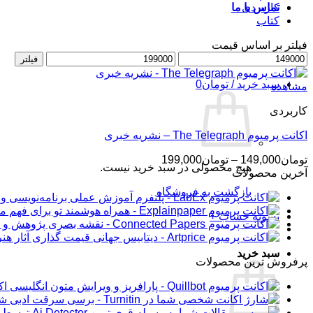
کاربردی
تماس با ما
کتاب
فیلتر بر اساس قیمت
حداقل
ورود / عضویت
حداکثر
فیلتر
قیمت
قیمت
سبد خرید /
تومان
0
مشاهده
کاربردی
اکانت پرمیوم The Telegraph – نشریه خبری
محدوده
تومان
149,000
–
تومان
199,000
هیچ محصولی در سبد خرید نیست.
قیمت:
آخرین محصولات
تومان149,000
بازگشت به فروشگاه
تا
تومان199,000
تسویه حساب
+
سبد خرید
پرفروش ترین محصولات
اکانت 
شار