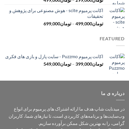
تومان499,000
قیمت:
اکانت پرمیوم scite - هوش مصنوعی برای پژوهش و
تومان299,000
تحقیقات
تا
محدوده
تومان
499,000
–
تومان
699,000
تومان499,000
قیمت:
تومان499,000
FEATURED
تا
تومان699,000
اکانت پرمیوم Puzzmo - سایت پازل و بازی های فکری
محدوده
تومان
399,000
–
تومان
549,000
قیمت:
تومان399,000
تا
تومان549,000
درباره ی ما
در میدنایت شاپ هدف ما ارائه اشتراک های پرمیوم برای انواع
وب‌سایت‌ها و برنامه‌های کاربردی است، تا نیازهای شما، کاربران
گرامی، را به بهترین شکل ممکن برآورده سازیم.