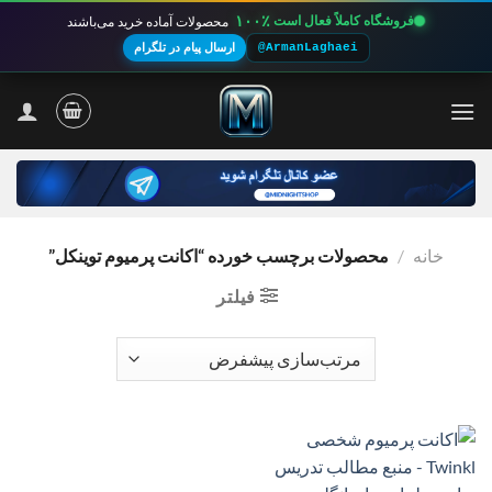
۱۰۰٪
فروشگاه کاملاً فعال است
محصولات آماده خرید می‌باشند
@ArmanLaghaei
ارسال پیام در تلگرام
Ski
t
conten
خانه
/
محصولات برچسب خورده “اکانت پرمیوم توینکل”
فیلتر