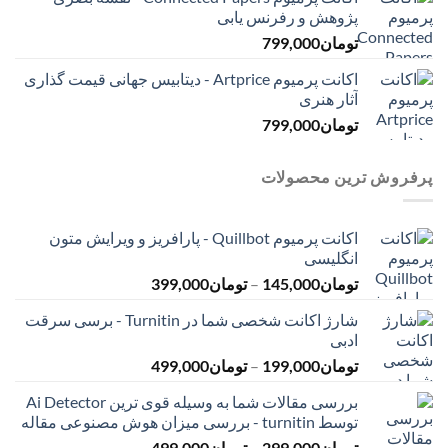
پژوهش و رفرنس یابی
تومان
799,000
اکانت پرمیوم Artprice - دیتابیس جهانی قیمت ‌گذاری
آثار هنری
تومان
799,000
پرفروش ترین محصولات
اکانت پرمیوم Quillbot - پارافریز و ویرایش متون
انگلیسی
محدوده
تومان
145,000
–
تومان
399,000
قیمت:
شارژ اکانت شخصی شما در Turnitin - برسی سرقت
تومان145,000
ادبی
تا
محدوده
تومان
199,000
–
تومان
499,000
تومان399,000
قیمت:
بررسی مقالات شما به وسیله قوی ترین Ai Detector
تومان199,000
توسط turnitin - بررسی میزان هوش مصنوعی مقاله
تا
محدوده
تومان
299,000
–
تومان
499,000