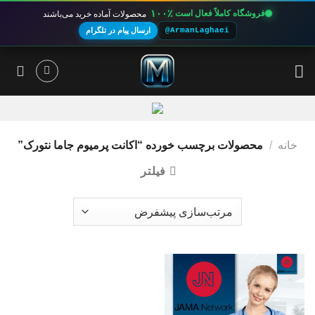
۱۰۰٪
فروشگاه کاملاً فعال است
محصولات آماده خرید می‌باشند
@ArmanLaghaei
ارسال پیام در تلگرام
Ski
t
conten
خانه
/
محصولات برچسب خورده “اکانت پرمیوم جاما نتورک”
فیلتر