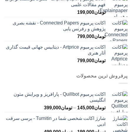
فهم مقالات علمی
تومان
199,000
اکانت پرمیوم Connected Papers - نقشه بصری
پژوهش و رفرنس یابی
تومان
799,000
اکانت پرمیوم Artprice - دیتابیس جهانی قیمت ‌گذاری
آثار هنری
تومان
799,000
پرفروش ترین محصولات
اکانت پرمیوم Quillbot - پارافریز و ویرایش متون
انگلیسی
محدوده
تومان
145,000
–
تومان
399,000
قیمت:
شارژ اکانت شخصی شما در Turnitin - برسی سرقت
تومان145,000
ادبی
تا
محدوده
تومان
199,000
–
تومان
499,000