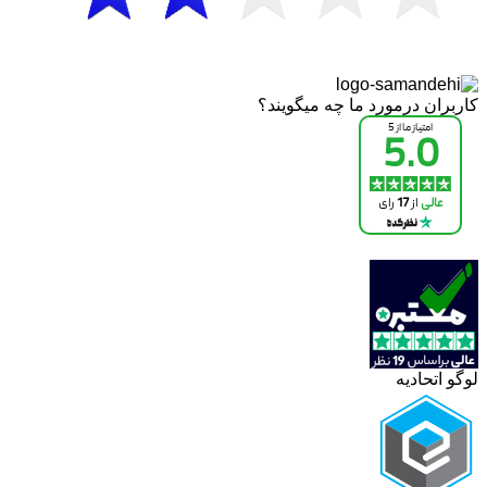
کاربران درمورد ما چه میگویند؟
لوگو اتحادیه