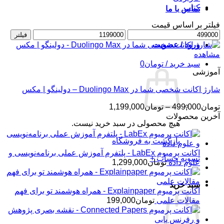
کتاب
تماس با ما
فیلتر بر اساس قیمت
حداقل
حداکثر
فیلتر
قیمت
قیمت
ورود / عضویت
مشاهده
سبد خرید /
تومان
0
آموزشی
شارژ اکانت شخصی شما در Duolingo Max – دولینگو | مکس
محدوده
تومان
499,000
–
تومان
1,199,000
قیمت:
آخرین محصولات
هیچ محصولی در سبد خرید نیست.
تومان499,000
تا
بازگشت به فروشگاه
تومان1,199,000
اکانت پرمیوم LabEx - پلتفرم آموزش عملی برنامه‌نویسی و
تسویه حساب
+
علوم داده
تومان
1,299,000
سبد خرید
اکانت پرمیوم Explainpaper - همراه هوشمند تو برای فهم
مقالات علمی
تومان
199,000