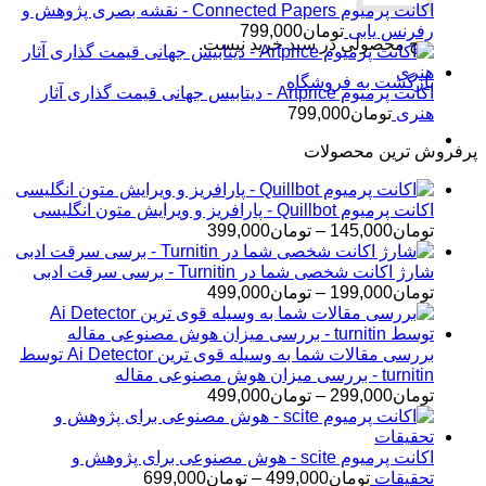
اکانت پرمیوم Connected Papers - نقشه بصری پژوهش و
رفرنس یابی
تومان
799,000
هیچ محصولی در سبد خرید نیست.
بازگشت به فروشگاه
اکانت پرمیوم Artprice - دیتابیس جهانی قیمت ‌گذاری آثار
هنری
تومان
799,000
پرفروش ترین محصولات
اکانت پرمیوم Quillbot - پارافریز و ویرایش متون انگلیسی
محدوده
تومان
145,000
–
تومان
399,000
قیمت:
تومان145,000
شارژ اکانت شخصی شما در Turnitin - برسی سرقت ادبی
تا
محدوده
تومان
199,000
–
تومان
499,000
تومان399,000
قیمت:
تومان199,000
تا
بررسی مقالات شما به وسیله قوی ترین Ai Detector توسط
تومان499,000
turnitin - بررسی میزان هوش مصنوعی مقاله
محدوده
تومان
299,000
–
تومان
499,000
قیمت:
تومان299,000
تا
اکانت پرمیوم scite - هوش مصنوعی برای پژوهش و
تومان499,000
محدوده
تحقیقات
تومان
499,000
–
تومان
699,000