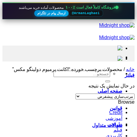
۱۰۰٪
فروشگاه کاملاً فعال است
محصولات آماده خرید می‌باشند
ارسال پیام در تلگرام
@ArmanLaghaei
Skip
to
content
خانه
/
محصولات برچسب خورده “اکانت پرمیوم دولینگو مکس”
جستجو
فیلتر
برای:
در حال نمایش یک نتیجه
صفحه اصلی
Browse
قوانین
Credit
آموزشی
طراحی
سوالات متداول
فیلم
کاربردی