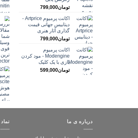
تومان
799,000
اکانت پرمیوم Artprice -
دیتابیس جهانی قیمت
‌گذاری آثار هنری
تومان
799,000
اکانت پرمیوم
Modengine - مود کردن
بازی با یک کلیک
تومان
599,000
درباره ی ما
نماد 