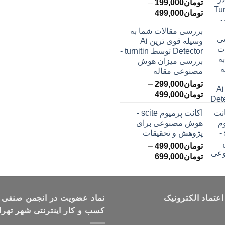
تومان
199,000
–
محدوده
تومان
499,000
قیمت:
بررسی مقالات شما به
تومان199,000
وسیله قوی ترین Ai
تا
Detector توسط turnitin -
تومان499,000
بررسی میزان هوش
مصنوعی مقاله
تومان
299,000
–
محدوده
تومان
499,000
قیمت:
اکانت پرمیوم scite -
تومان299,000
هوش مصنوعی برای
تا
پژوهش و تحقیقات
تومان499,000
تومان
499,000
–
محدوده
تومان
699,000
قیمت:
تومان499,000
تا
اعتماد الکترونیک
تومان699,000
نماد عضویت در انجمن صنفی
کسب و کار اینترنتی شهر تهرا