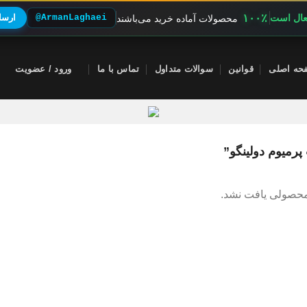
۱۰۰٪
فعال است
@ArmanLaghaei
ارسال
محصولات آماده خرید می‌باشند
حه اصلی
قوانین
سوالات متداول
تماس با ما
ورود / عضویت
میوم دولینگو”
محصولی یافت نشد.