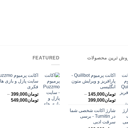
وش ترین محصولات
FEATURED
اکانت پرمیوم Quillbot -
پارافریز و ویرایش متون
سایت پازل و بازی ها
انگلیسی
فکری
تومان
145,000
–
تومان
399,000
–
محدوده
محدود
تومان
399,000
تومان
549,000
قیمت:
قیمت:
شارژ اکانت شخصی شما
تومان145,000
ت
در Turnitin - برسی
تا
تا
سرقت ادبی
تومان399,000
تومان549,000