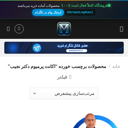
۱۰۰٪
فروشگاه کاملاً فعال است
محصولات آماده خرید می‌باشند
@ArmanLaghaei
ارسال پیام در تلگرام
Ski
t
conten
خانه
/
محصولات برچسب خورده “اکانت پرمیوم دکتر نجیب”
فیلتر