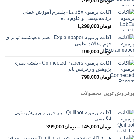
تومان
799,000
اکانت پرمیوم LabEx - پلتفرم آموزش عملی
برنامه‌نویسی و علوم داده
تومان
1,299,000
اکانت پرمیوم Explainpaper - همراه هوشمند تو برای
فهم مقالات علمی
تومان
199,000
اکانت پرمیوم Connected Papers - نقشه بصری
پژوهش و رفرنس یابی
تومان
799,000
پرفروش ترین محصولات
اکانت پرمیوم Quillbot - پارافریز و ویرایش متون
انگلیسی
محدوده
تومان
145,000
–
تومان
399,000
قیمت:
شارژ اکانت شخصی شما در Turnitin - برسی سرقت