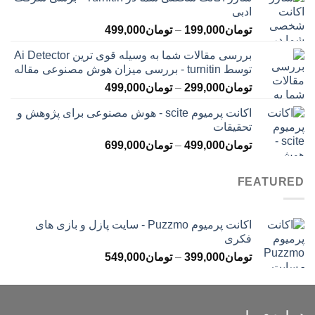
تومان145,000
ادبی
تا
محدوده
تومان
199,000
–
تومان
499,000
تومان399,000
قیمت:
بررسی مقالات شما به وسیله قوی ترین Ai Detector
تومان199,000
توسط turnitin - بررسی میزان هوش مصنوعی مقاله
تا
محدوده
تومان
299,000
–
تومان
499,000
تومان499,000
قیمت:
اکانت پرمیوم scite - هوش مصنوعی برای پژوهش و
تومان299,000
تحقیقات
تا
محدوده
تومان
499,000
–
تومان
699,000
تومان499,000
قیمت:
تومان499,000
FEATURED
تا
تومان699,000
اکانت پرمیوم Puzzmo - سایت پازل و بازی های
فکری
محدوده
تومان
399,000
–
تومان
549,000
قیمت:
تومان399,000
تا