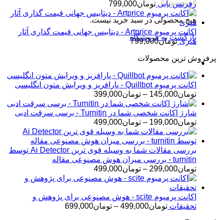
رفرنس یابی
تومان
799,000
هیچ محصولی در سبد خرید نیست.
اکانت پرمیوم Artprice - دیتابیس جهانی قیمت ‌گذاری آثار
بازگشت به فروشگاه
هنری
تومان
799,000
پرفروش ترین محصولات
اکانت پرمیوم Quillbot - پارافریز و ویرایش متون انگلیسی
محدوده
تومان
145,000
–
تومان
399,000
قیمت:
تومان145,000
شارژ اکانت شخصی شما در Turnitin - برسی سرقت ادبی
تا
محدوده
تومان
199,000
–
تومان
499,000
تومان399,000
قیمت:
تومان199,000
تا
بررسی مقالات شما به وسیله قوی ترین Ai Detector توسط
تومان499,000
turnitin - بررسی میزان هوش مصنوعی مقاله
محدوده
تومان
299,000
–
تومان
499,000
قیمت:
تومان299,000
تا
اکانت پرمیوم scite - هوش مصنوعی برای پژوهش و
تومان499,000
محدوده
تحقیقات
تومان
499,000
–
تومان
699,000
قیمت: