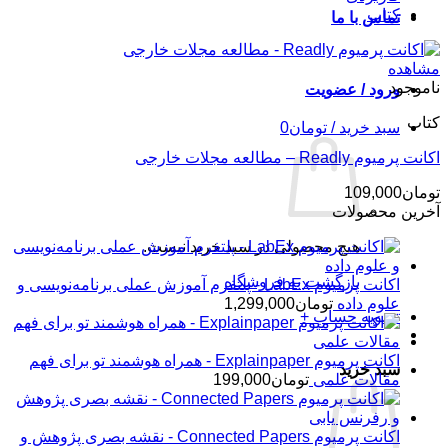
کتاب
تماس با ما
مشاهده
ناموجود
ورود / عضویت
کتاب
سبد خرید /
تومان
0
اکانت پرمیوم Readly – مطالعه مجلات خارجی
تومان
109,000
آخرین محصولات
هیچ محصولی در سبد خرید نیست.
بازگشت به فروشگاه
اکانت پرمیوم LabEx - پلتفرم آموزش عملی برنامه‌نویسی و
علوم داده
تومان
1,299,000
تسویه حساب
+
اکانت پرمیوم Explainpaper - همراه هوشمند تو برای فهم
سبد خرید
مقالات علمی
تومان
199,000
اکانت پرمیوم Connected Papers - نقشه بصری پژوهش و