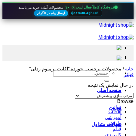
۱۰۰٪
فروشگاه کاملاً فعال است
محصولات آماده خرید می‌باشند
ارسال پیام در تلگرام
@ArmanLaghaei
Skip
to
content
خانه
/
محصولات برچسب خورده “اکانت پرمیوم ردلی”
جستجو
فیلتر
برای:
در حال نمایش یک نتیجه
صفحه اصلی
Browse
قوانین
Credit
آموزشی
طراحی
سوالات متداول
فیلم
کاربردی