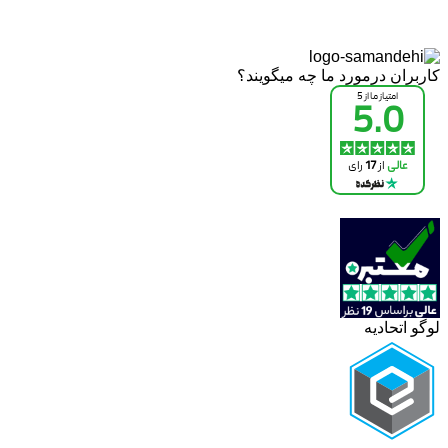
کاربران درمورد ما چه میگویند؟
لوگو اتحادیه