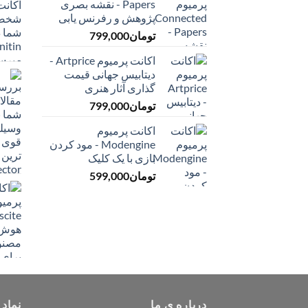
Papers - نقشه بصری
پژوهش و رفرنس یابی
تومان
799,000
اکانت پرمیوم Artprice -
دیتابیس جهانی قیمت
‌گذاری آثار هنری
تومان
799,000
اکانت پرمیوم
Modengine - مود کردن
بازی با یک کلیک
تومان
599,000
درباره ی ما
نماد 