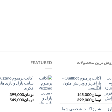
وش ترین محصولات
FEATURED
اکانت پرمیوم Quillbot -
پارافریز و ویرایش متون
سایت پازل و بازی ها
انگلیسی
فکری
تومان
145,000
–
تومان
399,000
–
محدوده
محدود
تومان
399,000
تومان
549,000
قیمت:
قیمت:
شارژ اکانت شخصی شما
تومان145,000
ت