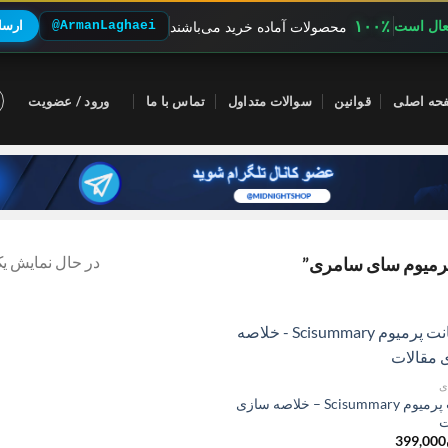
۱۰۰٪
فعال است
@ArmanLaghaei
ارسال
محصولات آماده خرید می‌باشند
حه اصلی
قوانین
سوالات متداول
تماس با ما
ورود / عضویت
در حال نمایش یک
رمیوم سای سامری”
ی
اکانت پرمیوم Scisummary – خلاصه سازی
ت
399,000