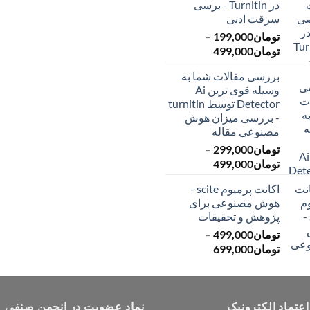
در Turnitin - برسی
تا
تا
سرقت ادبی
تومان399,000
تومان549,000
تومان
199,000
–
محدوده
تومان
499,000
قیمت:
بررسی مقالات شما به
تومان199,000
وسیله قوی ترین Ai
تا
Detector توسط turnitin
تومان499,000
- بررسی میزان هوش
مصنوعی مقاله
تومان
299,000
–
محدوده
تومان
499,000
قیمت:
اکانت پرمیوم scite -
تومان299,000
هوش مصنوعی برای
تا
پژوهش و تحقیقات
تومان499,000
تومان
499,000
–
محدوده
تومان
699,000
قیمت:
تومان499,000
تا
اعتماد الکترونیک
تومان699,000
نماد عضویت در انجمن صنفی