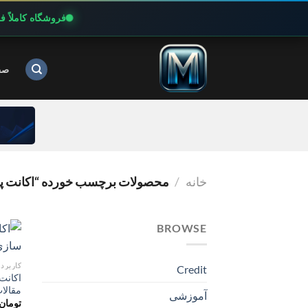
فروشگاه کاملاً 
Ski
t
صف
conten
خانه
/
محصولات برچسب خورده “اکانت پ
BROWSE
کاربرد
Credit
مقالا
آموزشی
تومان