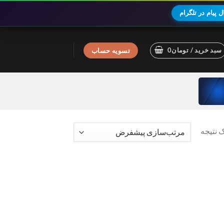
 پیام در تلگرام
سبد خرید /
تومان
0
تسویه حساب
 نتیجه