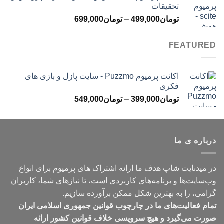
تحقیقات
تا
محدوده
تومان
499,000
–
تومان
699,000
تومان499,000
قیمت:
تومان499,000
FEATURED
تا
تومان699,000
اکانت پرمیوم Puzzmo - سایت پازل و بازی های
فکری
محدوده
تومان
399,000
–
تومان
549,000
قیمت:
تومان399,000
تا
درباره ی ما
تومان549,000
در میدنایت شاپ هدف ما ارائه اشتراک های پرمیوم برای انواع
وب‌سایت‌ها و برنامه‌های کاربردی است، تا نیازهای شما، کاربران
گرامی، را به بهترین شکل ممکن برآورده سازیم.
تمام فعالیت‌های ما در چارچوب قوانین جمهوری اسلامی ایران
صورت می‌گیرد و هیچ سرویسی خلاف قوانین کشور ارائه