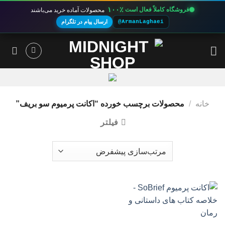
۱۰۰٪
فروشگاه کاملاً فعال است
محصولات آماده خرید می‌باشند
@ArmanLaghaei
ارسال پیام در تلگرام
Ski
t
conten
خانه
/
محصولات برچسب خورده “اکانت پرمیوم سو بریف”
فیلتر