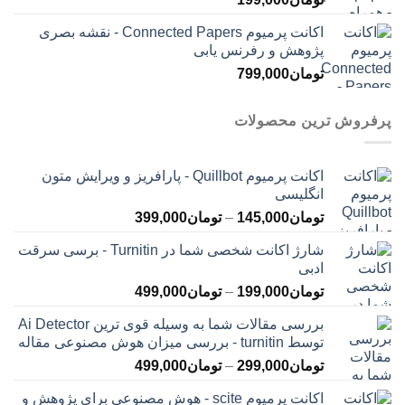
اکانت پرمیوم Connected Papers - نقشه بصری
پژوهش و رفرنس یابی
تومان
799,000
پرفروش ترین محصولات
اکانت پرمیوم Quillbot - پارافریز و ویرایش متون
انگلیسی
محدوده
تومان
145,000
–
تومان
399,000
قیمت:
شارژ اکانت شخصی شما در Turnitin - برسی سرقت
تومان145,000
ادبی
تا
محدوده
تومان
199,000
–
تومان
499,000
تومان399,000
قیمت:
بررسی مقالات شما به وسیله قوی ترین Ai Detector
تومان199,000
توسط turnitin - بررسی میزان هوش مصنوعی مقاله
تا
محدوده
تومان
299,000
–
تومان
499,000
تومان499,000
قیمت:
اکانت پرمیوم scite - هوش مصنوعی برای پژوهش و
تومان299,000