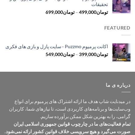
تحقیقات
تا
محدوده
تومان
499,000
–
تومان
699,000
تومان499,000
قیمت:
تومان499,000
FEATURED
تا
تومان699,000
اکانت پرمیوم Puzzmo - سایت پازل و بازی های فکری
محدوده
تومان
399,000
–
تومان
549,000
قیمت:
تومان399,000
تا
تومان549,000
درباره ی ما
در میدنایت شاپ هدف ما ارائه اشتراک های پرمیوم برای انواع
وب‌سایت‌ها و برنامه‌های کاربردی است، تا نیازهای شما، کاربران
گرامی، را به بهترین شکل ممکن برآورده سازیم.
تمام فعالیت‌های ما در چارچوب قوانین جمهوری اسلامی ایران
صورت می‌گیرد و هیچ سرویسی خلاف قوانین کشور ارائه نمی‌شود.