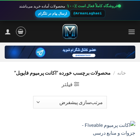
۱۰۰٪
فروشگاه کاملاً فعال است
محصولات آماده خرید می‌باشند
@ArmanLaghaei
ارسال پیام در تلگرام
Ski
t
conten
خانه
/
محصولات برچسب خورده “اکانت پرمیوم فایوبل”
فیلتر