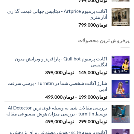
تومان
799,000
اکانت پرمیوم Artprice - دیتابیس جهانی قیمت ‌گذاری
آثار هنری
تومان
799,000
پرفروش ترین محصولات
اکانت پرمیوم Quillbot - پارافریز و ویرایش متون
انگلیسی
محدوده
تومان
145,000
–
تومان
399,000
قیمت:
شارژ اکانت شخصی شما در Turnitin - برسی سرقت
تومان145,000
ادبی
تا
محدوده
تومان
199,000
–
تومان
499,000
تومان399,000
قیمت:
بررسی مقالات شما به وسیله قوی ترین Ai Detector
تومان199,000
توسط turnitin - بررسی میزان هوش مصنوعی مقاله
تا
محدوده
تومان
299,000
–
تومان
499,000
تومان499,000
قیمت:
اکانت پرمیوم scite - هوش مصنوعی برای پژوهش و
تومان299,000