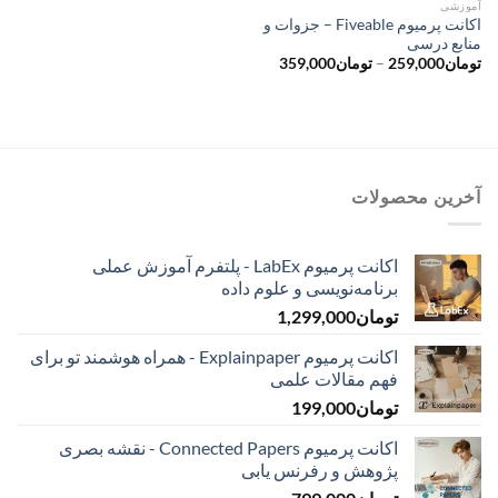
آموزشی
اکانت پرمیوم Fiveable – جزوات و
منابع درسی
محدوده
تومان
259,000
–
تومان
359,000
قیمت:
تومان259,000
تا
تومان359,000
آخرین محصولات
اکانت پرمیوم LabEx - پلتفرم آموزش عملی
برنامه‌نویسی و علوم داده
تومان
1,299,000
اکانت پرمیوم Explainpaper - همراه هوشمند تو برای
فهم مقالات علمی
تومان
199,000
اکانت پرمیوم Connected Papers - نقشه بصری
پژوهش و رفرنس یابی