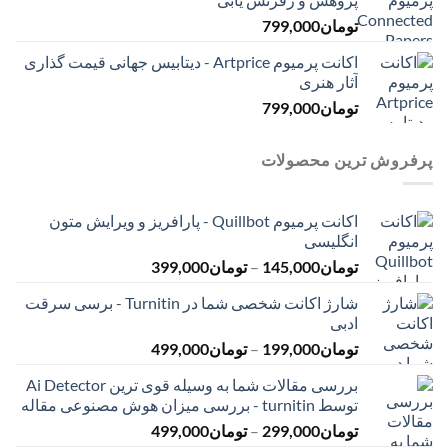
تومان
799,000
اکانت پرمیوم Artprice - دیتابیس جهانی قیمت ‌گذاری
آثار هنری
تومان
799,000
پرفروش ترین محصولات
اکانت پرمیوم Quillbot - پارافریز و ویرایش متون
انگلیسی
محدوده
تومان
145,000
–
تومان
399,000
قیمت:
شارژ اکانت شخصی شما در Turnitin - برسی سرقت
تومان145,000
ادبی
تا
محدوده
تومان
199,000
–
تومان
499,000
تومان399,000
قیمت:
بررسی مقالات شما به وسیله قوی ترین Ai Detector
تومان199,000
توسط turnitin - بررسی میزان هوش مصنوعی مقاله
تا
محدوده
تومان
299,000
–
تومان
499,000
تومان499,000