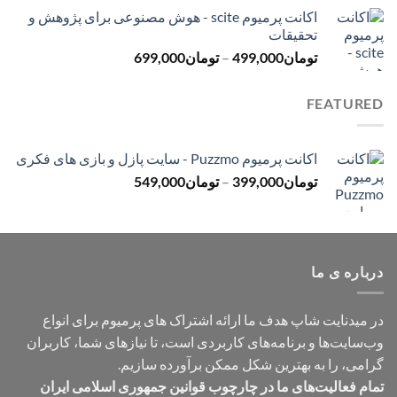
قیمت:
اکانت پرمیوم scite - هوش مصنوعی برای پژوهش و
تومان299,000
تحقیقات
تا
محدوده
تومان
499,000
–
تومان
699,000
تومان499,000
قیمت:
تومان499,000
FEATURED
تا
تومان699,000
اکانت پرمیوم Puzzmo - سایت پازل و بازی های فکری
محدوده
تومان
399,000
–
تومان
549,000
قیمت:
تومان399,000
تا
تومان549,000
درباره ی ما
در میدنایت شاپ هدف ما ارائه اشتراک های پرمیوم برای انواع
وب‌سایت‌ها و برنامه‌های کاربردی است، تا نیازهای شما، کاربران
گرامی، را به بهترین شکل ممکن برآورده سازیم.
تمام فعالیت‌های ما در چارچوب قوانین جمهوری اسلامی ایران