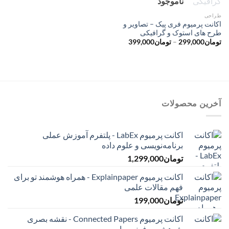
ناموجود
طراحی
اکانت پرمیوم فری پیک – تصاویر و
طرح های استوک و گرافیکی
محدوده
تومان
299,000
–
تومان
399,000
قیمت:
تومان299,000
تا
تومان399,000
آخرین محصولات
اکانت پرمیوم LabEx - پلتفرم آموزش عملی
برنامه‌نویسی و علوم داده
تومان
1,299,000
اکانت پرمیوم Explainpaper - همراه هوشمند تو برای
فهم مقالات علمی
تومان
199,000
اکانت پرمیوم Connected Papers - نقشه بصری
پژوهش و رفرنس یابی