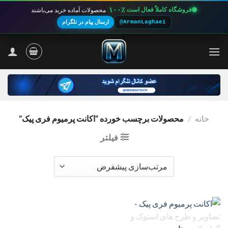
۱۰۰٪
فروشگاه کاملاً فعال است
محصولات آماده خرید می‌باشند
@ArmanLaghaei
ارسال پیام در تلگرام
Ski
t
conten
خانه
/
محصولات برچسب خورده “اکانت پرمیوم فری پیک”
فیلتر