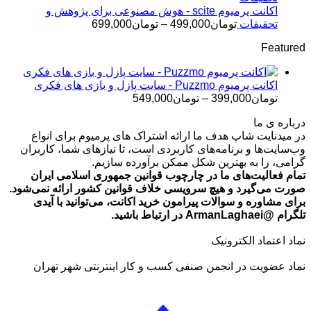
تا
اکانت پرمیوم scite - هوش مصنوعی برای پژوهش و
تومان499,000
محدوده
تحقیقات
تومان
499,000
–
تومان
699,000
قیمت:
Featured
تومان499,000
تا
تومان699,000
اکانت پرمیوم Puzzmo - سایت پازل و بازی های فکری
محدوده
تومان
399,000
–
تومان
549,000
قیمت:
درباره ی ما
تومان399,000
در میدنایت شاپ هدف ما ارائه اشتراک های پرمیوم برای انواع
تا
وب‌سایت‌ها و برنامه‌های کاربردی است، تا نیازهای شما، کاربران
تومان549,000
گرامی، را به بهترین شکل ممکن برآورده سازیم.
تمام فعالیت‌های ما در چارچوب قوانین جمهوری اسلامی ایران
صورت می‌گیرد و هیچ سرویسی خلاف قوانین کشور ارائه نمی‌شود.
برای مشاوره و سوالات پیرامون خرید اکانت، می‌توانید با آیدی
تلگرام @ArmanLaghaei در ارتباط باشید.
نماد اعتماد الکترونیک
نماد عضویت در انجمن صنفی کسب و کار اینترنتی شهر تهران