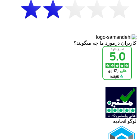
کاربران درمورد ما چه میگویند؟
لوگو اتحادیه