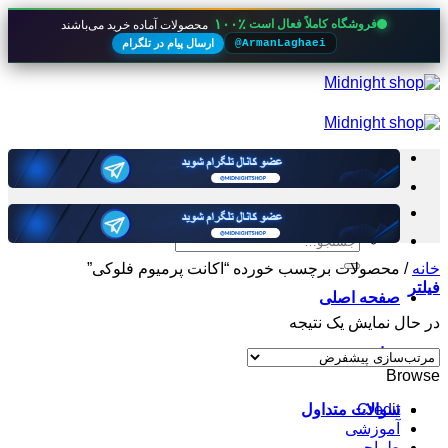
۱۰۰٪
فروشگاه کاملاً فعال است
محصولات آماده خرید می‌باشند
ارسال پیام در تلگرام
@ArmanLaghaei
Skip
to
content
جستجو
برای:
خانه
/
محصولات برچسب خورده “اکانت پرمیوم فلوکی”
فیلتر
صفحه اصلی
در حال نمایش یک نتیجه
قوانین
Browse
سوالات متداول
Credit
آموزشی
طراحی