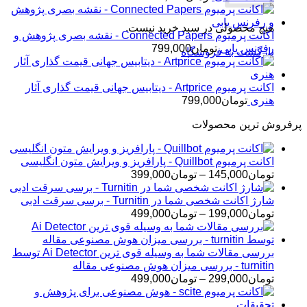
هیچ محصولی در سبد خرید نیست.
اکانت پرمیوم Connected Papers - نقشه بصری پژوهش و
رفرنس یابی
تومان
799,000
بازگشت به فروشگاه
اکانت پرمیوم Artprice - دیتابیس جهانی قیمت ‌گذاری آثار
هنری
تومان
799,000
پرفروش ترین محصولات
اکانت پرمیوم Quillbot - پارافریز و ویرایش متون انگلیسی
محدوده
تومان
145,000
–
تومان
399,000
قیمت:
تومان145,000
شارژ اکانت شخصی شما در Turnitin - برسی سرقت ادبی
تا
محدوده
تومان
199,000
–
تومان
499,000
تومان399,000
قیمت:
تومان199,000
تا
بررسی مقالات شما به وسیله قوی ترین Ai Detector توسط
تومان499,000
turnitin - بررسی میزان هوش مصنوعی مقاله
محدوده
تومان
299,000
–
تومان
499,000
قیمت:
تومان299,000