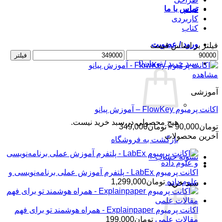
تماس با ما
فیلم
کاربردی
کتاب
ورود / عضویت
فیلتر بر اساس قیمت
حداقل
حداکثر
فیلتر
سبد خرید /
تومان
0
قیمت
قیمت
مشاهده
آموزشی
اکانت پرمیوم FlowKey – آموزش پیانو
هیچ محصولی در سبد خرید نیست.
محدوده
تومان
90,000
–
تومان
349,000
قیمت:
آخرین محصولات
بازگشت به فروشگاه
تومان90,000
تا
تسویه حساب
+
تومان349,000
اکانت پرمیوم LabEx - پلتفرم آموزش عملی برنامه‌نویسی و
علوم داده
تومان
1,299,000
سبد خرید
اکانت پرمیوم Explainpaper - همراه هوشمند تو برای فهم
مقالات علمی
تومان
199,000