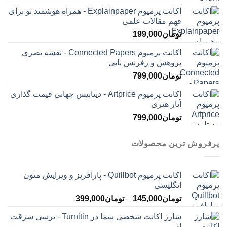
اکانت پرمیوم Explainpaper - همراه هوشمند تو برای
فهم مقالات علمی
تومان
199,000
اکانت پرمیوم Connected Papers - نقشه بصری
پژوهش و رفرنس یابی
تومان
799,000
اکانت پرمیوم Artprice - دیتابیس جهانی قیمت ‌گذاری
آثار هنری
تومان
799,000
پرفروش ترین محصولات
اکانت پرمیوم Quillbot - پارافریز و ویرایش متون
انگلیسی
محدوده
تومان
145,000
–
تومان
399,000
قیمت:
شارژ اکانت شخصی شما در Turnitin - برسی سرقت
تومان145,000
ادبی