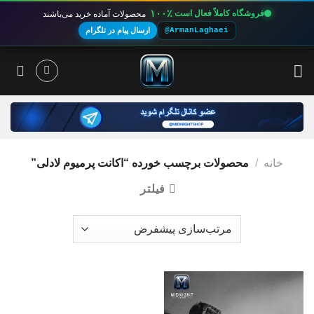
۱۰۰٪
فروشگاه کاملاً فعال است
محصولات آماده خرید می‌باشند
@ArmanLaghaei
ارسال پیام در تلگرام
Ski
t
conten
خانه
/
محصولات برچسب خورده “اکانت پرمیوم لادلی”
فیلتر