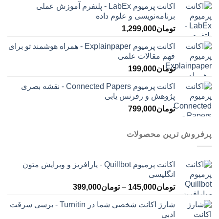
اکانت پرمیوم LabEx - پلتفرم آموزش عملی
برنامه‌نویسی و علوم داده
تومان
1,299,000
اکانت پرمیوم Explainpaper - همراه هوشمند تو برای
فهم مقالات علمی
تومان
199,000
اکانت پرمیوم Connected Papers - نقشه بصری
پژوهش و رفرنس یابی
تومان
799,000
پرفروش ترین محصولات
اکانت پرمیوم Quillbot - پارافریز و ویرایش متون
انگلیسی
محدوده
تومان
145,000
–
تومان
399,000
قیمت:
شارژ اکانت شخصی شما در Turnitin - برسی سرقت
تومان145,000
ادبی
تا