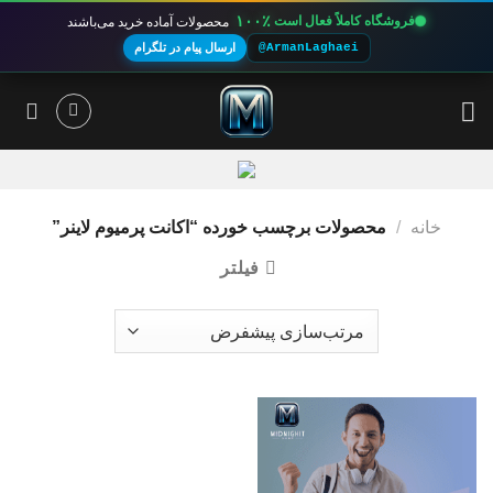
۱۰۰٪
فروشگاه کاملاً فعال است
محصولات آماده خرید می‌باشند
@ArmanLaghaei
ارسال پیام در تلگرام
Ski
t
conten
خانه
/
محصولات برچسب خورده “اکانت پرمیوم لاینر”
فیلتر