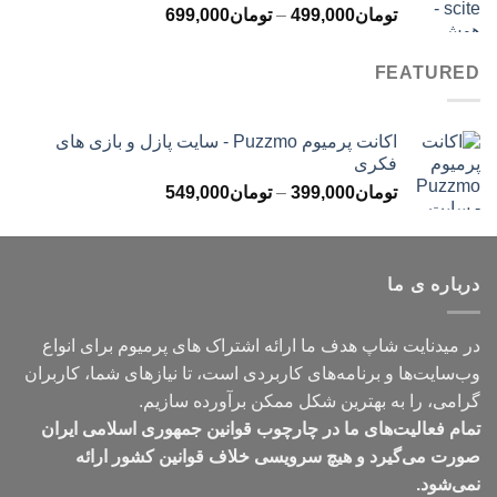
محدوده
تومان
499,000
–
تومان
699,000
تومان499,000
قیمت:
تومان499,000
FEATURED
تا
تومان699,000
اکانت پرمیوم Puzzmo - سایت پازل و بازی های
فکری
محدوده
تومان
399,000
–
تومان
549,000
قیمت:
تومان399,000
تا
درباره ی ما
تومان549,000
در میدنایت شاپ هدف ما ارائه اشتراک های پرمیوم برای انواع
وب‌سایت‌ها و برنامه‌های کاربردی است، تا نیازهای شما، کاربران
گرامی، را به بهترین شکل ممکن برآورده سازیم.
تمام فعالیت‌های ما در چارچوب قوانین جمهوری اسلامی ایران
صورت می‌گیرد و هیچ سرویسی خلاف قوانین کشور ارائه
نمی‌شود.