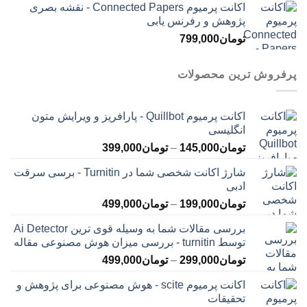
اکانت پرمیوم Connected Papers - نقشه بصری
پژوهش و رفرنس یابی
تومان
799,000
پرفروش ترین محصولات
اکانت پرمیوم Quillbot - پارافریز و ویرایش متون
انگلیسی
محدوده
تومان
145,000
–
تومان
399,000
قیمت:
شارژ اکانت شخصی شما در Turnitin - برسی سرقت
تومان145,000
ادبی
تا
محدوده
تومان
199,000
–
تومان
499,000
تومان399,000
قیمت:
بررسی مقالات شما به وسیله قوی ترین Ai Detector
تومان199,000
توسط turnitin - بررسی میزان هوش مصنوعی مقاله
تا
محدوده
تومان
299,000
–
تومان
499,000
تومان499,000
قیمت:
اکانت پرمیوم scite - هوش مصنوعی برای پژوهش و
تومان299,000
تحقیقات
تا