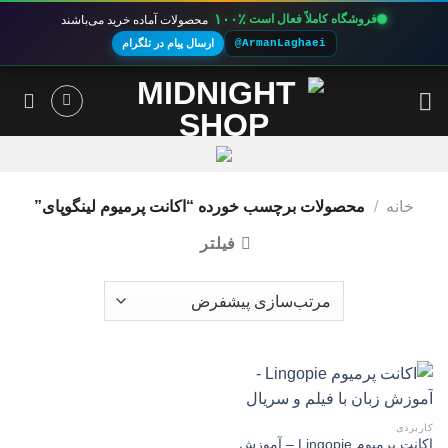
۱۰۰٪
فروشگاه کاملاً فعال است
محصولات آماده خرید می‌باشند
@ArmanLaghaei
ارسال پیام در تلگرام
Ski
t
conten
خانه
/
محصولات برچسب خورده “اکانت پرمیوم لینگوپای”
فیلتر
کاربردی
اکانت پرمیوم Lingopie – آموزش