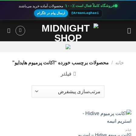
۱۰۰٪
فروشگاه کاملاً فعال است
محصولات آماده خرید می‌باشند
@ArmanLaghaei
ارسال پیام در تلگرام
Ski
t
conten
خانه
/
محصولات برچسب خورده “اکانت پرمیوم هایدایو”
فیلتر
فیلم
اکانت پرمیوم Hidive – استریم