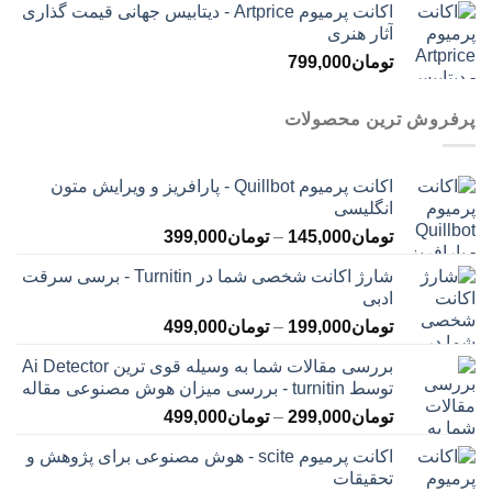
اکانت پرمیوم Artprice - دیتابیس جهانی قیمت ‌گذاری
آثار هنری
تومان
799,000
پرفروش ترین محصولات
اکانت پرمیوم Quillbot - پارافریز و ویرایش متون
انگلیسی
محدوده
تومان
145,000
–
تومان
399,000
قیمت:
شارژ اکانت شخصی شما در Turnitin - برسی سرقت
تومان145,000
ادبی
تا
محدوده
تومان
199,000
–
تومان
499,000
تومان399,000
قیمت:
بررسی مقالات شما به وسیله قوی ترین Ai Detector
تومان199,000
توسط turnitin - بررسی میزان هوش مصنوعی مقاله
تا
محدوده
تومان
299,000
–
تومان
499,000
تومان499,000
قیمت:
اکانت پرمیوم scite - هوش مصنوعی برای پژوهش و
تومان299,000
تحقیقات
تا