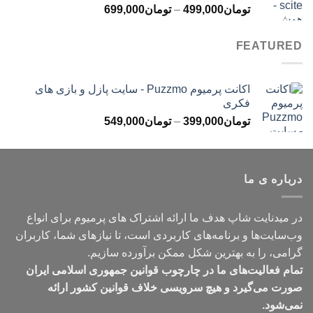
محدوده
تومان
499,000
–
تومان
699,000
تومان499,000
قیمت:
تومان499,000
FEATURED
تا
تومان699,000
اکانت پرمیوم Puzzmo - سایت پازل و بازی های
فکری
محدوده
تومان
399,000
–
تومان
549,000
قیمت:
تومان399,000
تا
درباره ی ما
تومان549,000
در میدنایت شاپ هدف ما ارائه اشتراک های پرمیوم برای انواع
وب‌سایت‌ها و برنامه‌های کاربردی است، تا نیازهای شما، کاربران
گرامی، را به بهترین شکل ممکن برآورده سازیم.
تمام فعالیت‌های ما در چارچوب قوانین جمهوری اسلامی ایران
صورت می‌گیرد و هیچ سرویسی خلاف قوانین کشور ارائه
نمی‌شود.