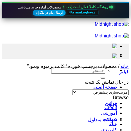
۱۰۰٪
فروشگاه کاملاً فعال است
محصولات آماده خرید می‌باشند
ارسال پیام در تلگرام
@ArmanLaghaei
Skip
to
content
خانه
/
محصولات برچسب خورده “اکانت پرمیوم ویمود”
جستجو
فیلتر
برای:
در حال نمایش یک نتیجه
صفحه اصلی
Browse
قوانین
Credit
آموزشی
طراحی
سوالات متداول
فیلم
کاربردی