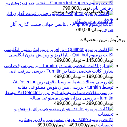
اکانت پرمیوم Connected Papers - نقشه بصری پژوهش و
رفرنس یابی
تومان
799,000
هیچ محصولی در سبد خرید نیست.
بازگشت به فروشگاه
اکانت پرمیوم Artprice - دیتابیس جهانی قیمت ‌گذاری آثار
هنری
تومان
799,000
پرفروش ترین محصولات
اکانت پرمیوم Quillbot - پارافریز و ویرایش متون انگلیسی
محدوده
تومان
145,000
–
تومان
399,000
قیمت:
تومان145,000
شارژ اکانت شخصی شما در Turnitin - برسی سرقت ادبی
تا
محدوده
تومان
199,000
–
تومان
499,000
تومان399,000
قیمت:
تومان199,000
تا
بررسی مقالات شما به وسیله قوی ترین Ai Detector توسط
تومان499,000
turnitin - بررسی میزان هوش مصنوعی مقاله
محدوده
تومان
299,000
–
تومان
499,000
قیمت:
تومان299,000
تا
اکانت پرمیوم scite - هوش مصنوعی برای پژوهش و
تومان499,000
محدوده
تحقیقات
تومان
499,000
–
تومان
699,000