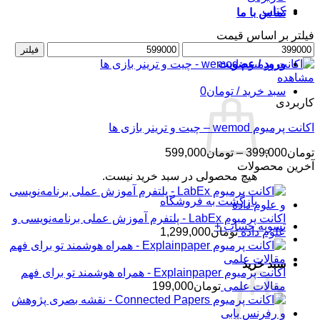
کتاب
تماس با ما
فیلتر بر اساس قیمت
حداقل
حداکثر
فیلتر
قیمت
قیمت
ورود / عضویت
مشاهده
سبد خرید /
تومان
0
کاربردی
اکانت پرمیوم wemod – چیت و ترینر بازی ها
محدوده
تومان
399,000
–
تومان
599,000
قیمت:
آخرین محصولات
هیچ محصولی در سبد خرید نیست.
تومان399,000
تا
بازگشت به فروشگاه
تومان599,000
اکانت پرمیوم LabEx - پلتفرم آموزش عملی برنامه‌نویسی و
تسویه حساب
+
علوم داده
تومان
1,299,000
سبد خرید
اکانت پرمیوم Explainpaper - همراه هوشمند تو برای فهم
مقالات علمی
تومان
199,000