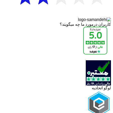
کاربران درمورد ما چه میگویند؟
لوگو اتحادیه