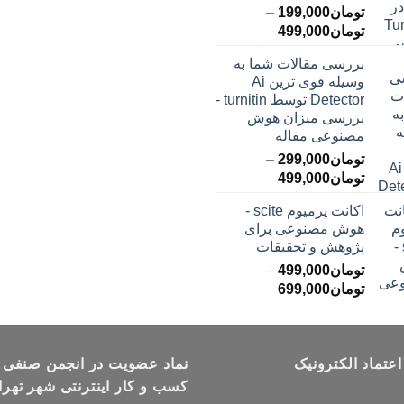
تومان
199,000
–
محدوده
تومان
499,000
قیمت:
بررسی مقالات شما به
تومان199,000
وسیله قوی ترین Ai
تا
Detector توسط turnitin -
تومان499,000
بررسی میزان هوش
مصنوعی مقاله
تومان
299,000
–
محدوده
تومان
499,000
قیمت:
اکانت پرمیوم scite -
تومان299,000
هوش مصنوعی برای
تا
پژوهش و تحقیقات
تومان499,000
تومان
499,000
–
محدوده
تومان
699,000
قیمت:
تومان499,000
تا
اعتماد الکترونیک
تومان699,000
نماد عضویت در انجمن صنفی
کسب و کار اینترنتی شهر تهرا