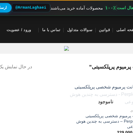
۱۰۰٪
فعال است
@ArmanLaghaei
ارسال
محصولات آماده خرید می‌باشند
حه اصلی
قوانین
سوالات متداول
تماس با ما
ورود / عضویت
رمیوم پرپلکسیتی”
در حال نمایش یک 
ناموجود
ی
 پرمیوم شخصی پرپلکسیتی
Perplexity – دسترسی به چندین هوش
عی
229,000