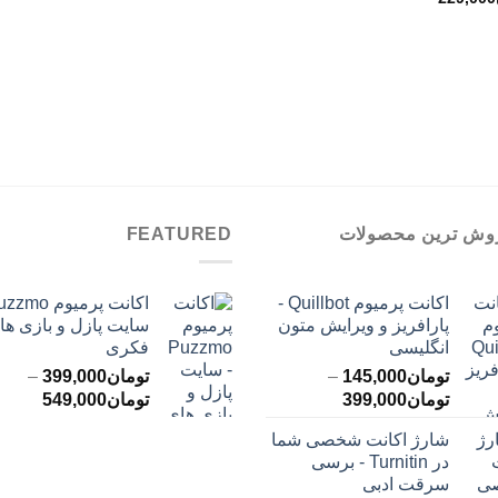
وش ترین محصولات
FEATURED
اکانت پرمیوم Quillbot -
پارافریز و ویرایش متون
سایت پازل و بازی ها
انگلیسی
فکری
تومان
145,000
–
تومان
399,000
–
محدوده
محدود
تومان
399,000
تومان
549,000
قیمت:
قیمت:
شارژ اکانت شخصی شما
تومان145,000
ت
در Turnitin - برسی
تا
تا
سرقت ادبی
تومان399,000
تومان549,000