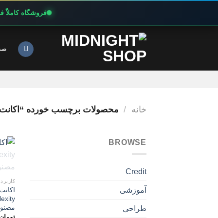
فروشگاه کاملاً 
Ski
t
صف
conten
خانه
/
محصولات برچسب خورده “اکانت پ
BROWSE
Credit
کاربرد
اکانت
آموزشی
مصنو
طراحی
تومان