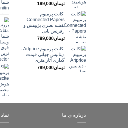
تومان
199,000
اکانت پرمیوم
Connected Papers -
نقشه بصری پژوهش و
رفرنس یابی
تومان
799,000
اکانت پرمیوم Artprice -
دیتابیس جهانی قیمت
‌گذاری آثار هنری
تومان
799,000
درباره ی ما
نماد 