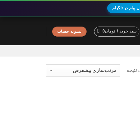
 پیام در تلگرام
سبد خرید /
تومان
0
تسویه حساب
نتیجه