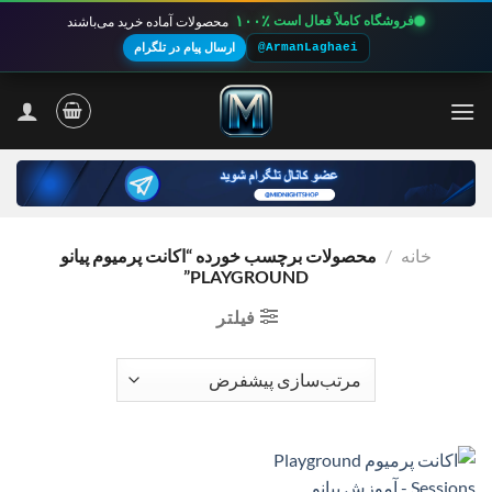
۱۰۰٪
فروشگاه کاملاً فعال است
محصولات آماده خرید می‌باشند
@ArmanLaghaei
ارسال پیام در تلگرام
Ski
t
conten
خانه
/
محصولات برچسب خورده “اکانت پرمیوم پیانو
PLAYGROUND”
فیلتر