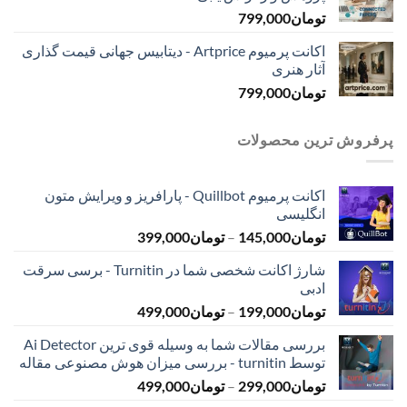
تومان
799,000
اکانت پرمیوم Artprice - دیتابیس جهانی قیمت ‌گذاری
آثار هنری
تومان
799,000
پرفروش ترین محصولات
اکانت پرمیوم Quillbot - پارافریز و ویرایش متون
انگلیسی
محدوده
تومان
145,000
–
تومان
399,000
قیمت:
شارژ اکانت شخصی شما در Turnitin - برسی سرقت
تومان145,000
ادبی
تا
محدوده
تومان
199,000
–
تومان
499,000
تومان399,000
قیمت:
بررسی مقالات شما به وسیله قوی ترین Ai Detector
تومان199,000
توسط turnitin - بررسی میزان هوش مصنوعی مقاله
تا
محدوده
تومان
299,000
–
تومان
499,000
تومان499,000
قیمت: