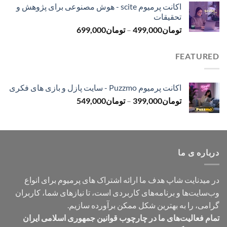
اکانت پرمیوم scite - هوش مصنوعی برای پژوهش و
تومان299,000
تحقیقات
تا
محدوده
تومان
499,000
–
تومان
699,000
تومان499,000
قیمت:
تومان499,000
FEATURED
تا
تومان699,000
اکانت پرمیوم Puzzmo - سایت پازل و بازی های فکری
محدوده
تومان
399,000
–
تومان
549,000
قیمت:
تومان399,000
تا
تومان549,000
درباره ی ما
در میدنایت شاپ هدف ما ارائه اشتراک های پرمیوم برای انواع
وب‌سایت‌ها و برنامه‌های کاربردی است، تا نیازهای شما، کاربران
گرامی، را به بهترین شکل ممکن برآورده سازیم.
تمام فعالیت‌های ما در چارچوب قوانین جمهوری اسلامی ایران