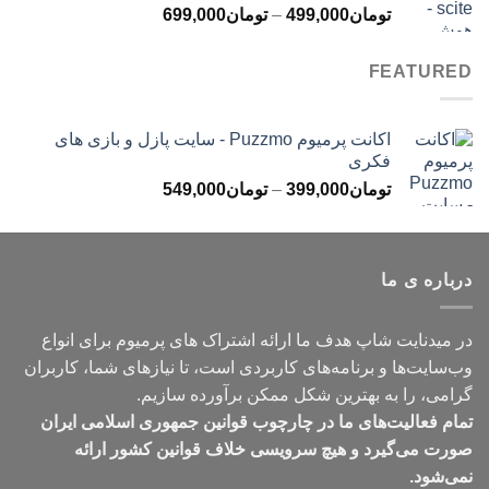
محدوده
تومان
499,000
–
تومان
699,000
تومان499,000
قیمت:
تومان499,000
FEATURED
تا
تومان699,000
اکانت پرمیوم Puzzmo - سایت پازل و بازی های
فکری
محدوده
تومان
399,000
–
تومان
549,000
قیمت:
تومان399,000
تا
درباره ی ما
تومان549,000
در میدنایت شاپ هدف ما ارائه اشتراک های پرمیوم برای انواع
وب‌سایت‌ها و برنامه‌های کاربردی است، تا نیازهای شما، کاربران
گرامی، را به بهترین شکل ممکن برآورده سازیم.
تمام فعالیت‌های ما در چارچوب قوانین جمهوری اسلامی ایران
صورت می‌گیرد و هیچ سرویسی خلاف قوانین کشور ارائه
نمی‌شود.