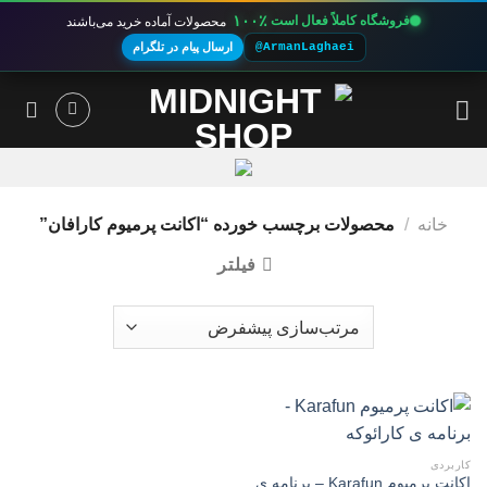
۱۰۰٪
فروشگاه کاملاً فعال است
محصولات آماده خرید می‌باشند
@ArmanLaghaei
ارسال پیام در تلگرام
Ski
t
conten
خانه
/
محصولات برچسب خورده “اکانت پرمیوم کارافان”
فیلتر
کاربردی
اکانت پرمیوم Karafun – برنامه ی