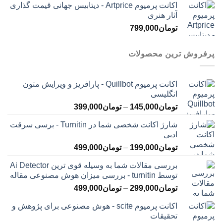
اکانت پرمیوم Artprice - دیتابیس جهانی قیمت ‌گذاری
آثار هنری
تومان
799,000
پرفروش ترین محصولات
اکانت پرمیوم Quillbot - پارافریز و ویرایش متون
انگلیسی
محدوده
تومان
145,000
–
تومان
399,000
قیمت:
شارژ اکانت شخصی شما در Turnitin - برسی سرقت
تومان145,000
ادبی
تا
محدوده
تومان
199,000
–
تومان
499,000
تومان399,000
قیمت:
بررسی مقالات شما به وسیله قوی ترین Ai Detector
تومان199,000
توسط turnitin - بررسی میزان هوش مصنوعی مقاله
تا
محدوده
تومان
299,000
–
تومان
499,000
تومان499,000
قیمت:
اکانت پرمیوم scite - هوش مصنوعی برای پژوهش و
تومان299,000
تحقیقات
تا