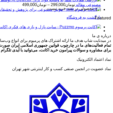
محدوده
مصنوعی مقاله
تومان
299,000
–
تومان
499,000
هیچ محصولی در سبد خرید نیست.
قیمت:
تومان99,000
بازگشت به فروشگاه
Featured
تا
تومان499,000
اکانت پرمیوم zmo
درباره ی ما
در میدنایت شاپ هدف ما ارائه اشتراک های پرمیوم برای انواع وب‌سایت
تمام فعالیت‌های ما در چارچوب قوانین جمهوری اسلامی ایران صورت 
برای مشاوره و سوالات پیرامون خرید اکانت، می‌توانید با آیدی تلگرام @ArmanLaghaei در ارتباط باش
نماد اعتماد الکترونیک
نماد عضویت در انجمن صنفی کسب و کار اینترنتی شهر تهران