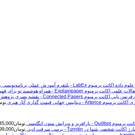
اکانت پرمیوم LabEx - پلتفرم آموزش عملی برنامه‌نویسی و علوم داده
اکانت پرمیوم Explainpaper - همراه هوشمند تو برای فهم مقالات علمی
اکانت پرمیوم Connected Papers - نقشه بصری پژوهش و رفرنس یابی
اکانت پرمیوم Artprice - دیتابیس جهانی قیمت ‌گذاری آثار هنری
توم
پرمیوم Quillbot - پارافریز و ویرایش متون انگلیسی
تومان
45,000
ژ اکانت شخصی شما در Turnitin - برسی سرقت ادبی
تومان
99,000