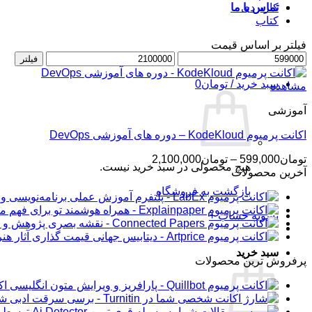
کاربردی
تماس با ما
کتاب
فیلتر بر اساس قیمت
حداقل
ورود / عضویت
حداکثر
فیلتر
قیمت
قیمت
سبد خرید /
تومان
0
مشاهده
آموزشی
اکانت پرمیوم KodeKloud – دوره های آموزشی DevOps
محدوده
تومان
599,000
–
تومان
2,100,000
هیچ محصولی در سبد خرید نیست.
قیمت:
آخرین محصولات
تومان599,000
بازگشت به فروشگاه
تا
تومان2,100,000
تسویه حساب
+
سبد خرید
پرفروش ترین محصولات
اکانت 
شار