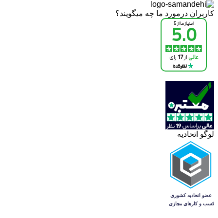
کاربران درمورد ما چه میگویند؟
لوگو اتحادیه