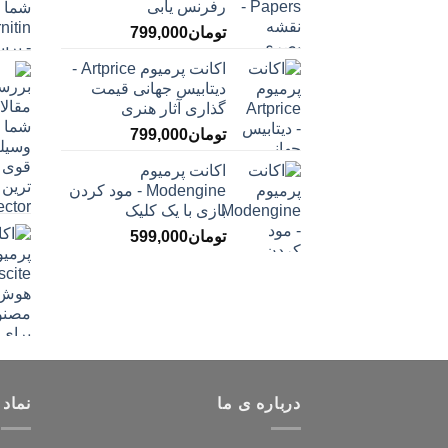
رفرنس یابی
تومان
799,000
اکانت پرمیوم Artprice -
دیتابیس جهانی قیمت
‌گذاری آثار هنری
تومان
799,000
اکانت پرمیوم
Modengine - مود کردن
بازی با یک کلیک
تومان
599,000
درباره ی ما
نماد 