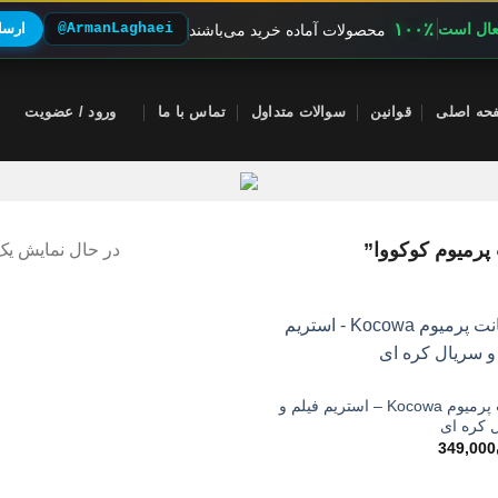
۱۰۰٪
فعال است
@ArmanLaghaei
ارسال
محصولات آماده خرید می‌باشند
حه اصلی
قوانین
سوالات متداول
تماس با ما
ورود / عضویت
رمیوم کوکووا”
در حال نمایش یک 
اکانت پرمیوم Kocowa – استریم فیلم و
 کره ای
349,000