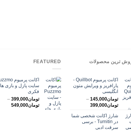
وش ترین محصولات
FEATURED
اکانت پرمیوم Quillbot -
پارافریز و ویرایش متون
سایت پازل و بازی ها
انگلیسی
فکری
تومان
145,000
–
تومان
399,000
–
محدوده
محدود
تومان
399,000
تومان
549,000
قیمت:
قیمت:
شارژ اکانت شخصی شما
تومان145,000
ت
در Turnitin - برسی
تا
تا
سرقت ادبی
تومان399,000
تومان549,000