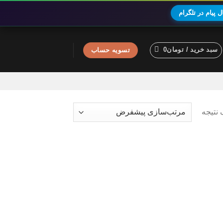
 پیام در تلگرام
سبد خرید /
تومان
0
تسویه حساب
نتیجه