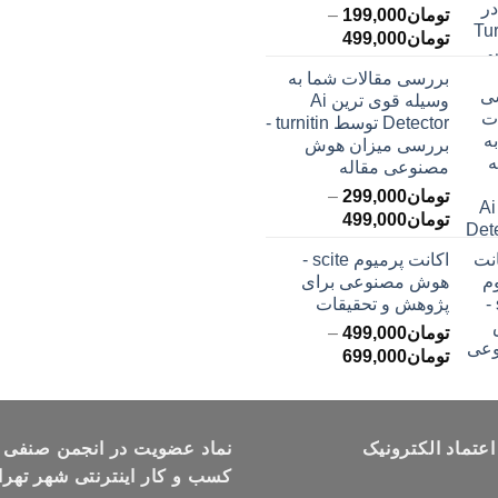
تومان
199,000
–
محدوده
تومان
499,000
قیمت:
بررسی مقالات شما به
تومان199,000
وسیله قوی ترین Ai
تا
Detector توسط turnitin -
تومان499,000
بررسی میزان هوش
مصنوعی مقاله
تومان
299,000
–
محدوده
تومان
499,000
قیمت:
اکانت پرمیوم scite -
تومان299,000
هوش مصنوعی برای
تا
پژوهش و تحقیقات
تومان499,000
تومان
499,000
–
محدوده
تومان
699,000
قیمت:
تومان499,000
تا
اعتماد الکترونیک
تومان699,000
نماد عضویت در انجمن صنفی
کسب و کار اینترنتی شهر تهرا