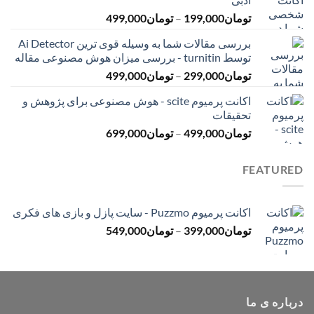
تا
محدوده
تومان
199,000
–
تومان
499,000
تومان399,000
قیمت:
بررسی مقالات شما به وسیله قوی ترین Ai Detector
تومان199,000
توسط turnitin - بررسی میزان هوش مصنوعی مقاله
تا
محدوده
تومان
299,000
–
تومان
499,000
تومان499,000
قیمت:
اکانت پرمیوم scite - هوش مصنوعی برای پژوهش و
تومان299,000
تحقیقات
تا
محدوده
تومان
499,000
–
تومان
699,000
تومان499,000
قیمت:
تومان499,000
FEATURED
تا
تومان699,000
اکانت پرمیوم Puzzmo - سایت پازل و بازی های فکری
محدوده
تومان
399,000
–
تومان
549,000
قیمت:
تومان399,000
تا
تومان549,000
درباره ی ما