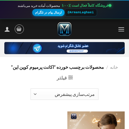
۱۰۰٪
فروشگاه کاملاً فعال است
محصولات آماده خرید می‌باشند
@ArmanLaghaei
ارسال پیام در تلگرام
Ski
t
conten
خانه
/
محصولات برچسب خورده “اکانت پرمیوم کوین این”
فیلتر