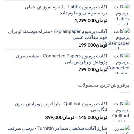
اکانت پرمیوم LabEx - پلتفرم آموزش عملی
برنامه‌نویسی و علوم داده
تومان
1,299,000
اکانت پرمیوم Explainpaper - همراه هوشمند تو برای
فهم مقالات علمی
تومان
199,000
اکانت پرمیوم Connected Papers - نقشه بصری
پژوهش و رفرنس یابی
تومان
799,000
پرفروش ترین محصولات
اکانت پرمیوم Quillbot - پارافریز و ویرایش متون
انگلیسی
محدوده
تومان
145,000
–
تومان
399,000
قیمت:
شارژ اکانت شخصی شما در Turnitin - برسی سرقت
تومان145,000
ادبی