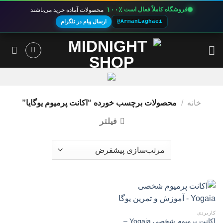
۱۰۰٪
فروشگاه کاملاً فعال است
محصولات آماده خرید می‌باشند
@ArmanLaghaei
ارسال پیام در تلگرام
Ski
t
conten
خانه
/
محصولات برچسب خورده “اکانت پرمیوم یوگایا”
فیلتر
کاربردی
اکانت پرمیوم شخصی Yogaia –