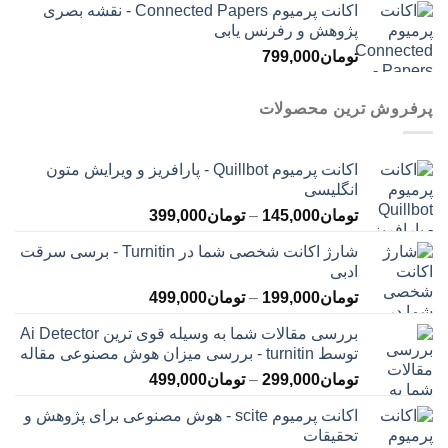
اکانت پرمیوم Connected Papers - نقشه بصری
پژوهش و رفرنس یابی
تومان
799,000
پرفروش ترین محصولات
اکانت پرمیوم Quillbot - پارافریز و ویرایش متون
انگلیسی
محدوده
تومان
145,000
–
تومان
399,000
قیمت:
شارژ اکانت شخصی شما در Turnitin - برسی سرقت
تومان145,000
ادبی
تا
محدوده
تومان
199,000
–
تومان
499,000
تومان399,000
قیمت:
بررسی مقالات شما به وسیله قوی ترین Ai Detector
تومان199,000
توسط turnitin - بررسی میزان هوش مصنوعی مقاله
تا
محدوده
تومان
299,000
–
تومان
499,000
تومان499,000
قیمت:
اکانت پرمیوم scite - هوش مصنوعی برای پژوهش و
تومان299,000
تحقیقات
تا