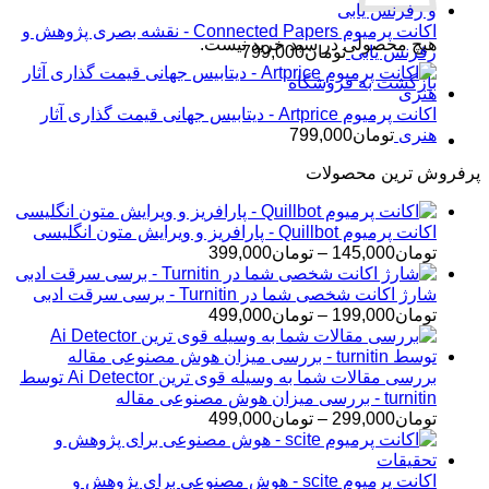
اکانت پرمیوم Connected Papers - نقشه بصری پژوهش و
هیچ محصولی در سبد خرید نیست.
رفرنس یابی
تومان
799,000
بازگشت به فروشگاه
اکانت پرمیوم Artprice - دیتابیس جهانی قیمت ‌گذاری آثار
هنری
تومان
799,000
پرفروش ترین محصولات
اکانت پرمیوم Quillbot - پارافریز و ویرایش متون انگلیسی
محدوده
تومان
145,000
–
تومان
399,000
قیمت:
تومان145,000
شارژ اکانت شخصی شما در Turnitin - برسی سرقت ادبی
تا
محدوده
تومان
199,000
–
تومان
499,000
تومان399,000
قیمت:
تومان199,000
تا
بررسی مقالات شما به وسیله قوی ترین Ai Detector توسط
تومان499,000
turnitin - بررسی میزان هوش مصنوعی مقاله
محدوده
تومان
299,000
–
تومان
499,000
قیمت:
تومان299,000
تا
اکانت پرمیوم scite - هوش مصنوعی برای پژوهش و