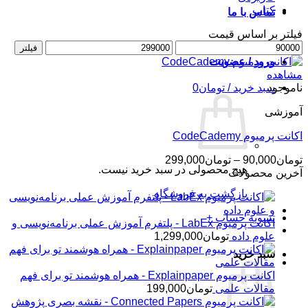
کتاب
تماس با ما
فیلتر بر اساس قیمت
حداقل
حداکثر
فیلتر
قیمت
قیمت
ورود / عضویت
مشاهده
ناموجود
سبد خرید /
تومان
0
آموزشی
اکانت پرمیوم CodeCademy
محدوده
تومان
90,000
–
تومان
299,000
هیچ محصولی در سبد خرید نیست.
قیمت:
آخرین محصولات
تومان90,000
بازگشت به فروشگاه
تا
تومان299,000
تسویه حساب
+
اکانت پرمیوم LabEx - پلتفرم آموزش عملی برنامه‌نویسی و
علوم داده
تومان
1,299,000
سبد خرید
اکانت پرمیوم Explainpaper - همراه هوشمند تو برای فهم
مقالات علمی
تومان
199,000