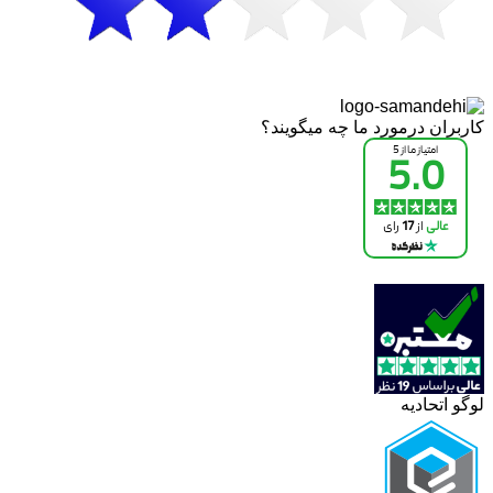
کاربران درمورد ما چه میگویند؟
لوگو اتحادیه