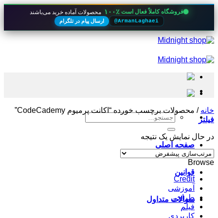
۱۰۰٪
فروشگاه کاملاً فعال است
محصولات آماده خرید می‌باشند
ارسال پیام در تلگرام
@ArmanLaghaei
Skip
to
content
خانه
/
محصولات برچسب خورده “اکانت پرمیوم CodeCademy”
جستجو
فیلتر
برای:
در حال نمایش یک نتیجه
صفحه اصلی
Browse
قوانین
Credit
آموزشی
طراحی
سوالات متداول
فیلم
کاربردی