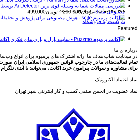
هیچ محصولی در سبد خرید نیست.
محدوده
مصنوعی مقاله
تومان
299,000
–
تومان
499,000
قیمت:
بازگشت به فروشگاه
تومان99,000
Featured
تا
تومان499,000
اکانت پرمیوم zmo
درباره ی ما
در میدنایت شاپ هدف ما ارائه اشتراک های پرمیوم برای انواع وب‌سایت
تمام فعالیت‌های ما در چارچوب قوانین جمهوری اسلامی ایران صورت 
برای مشاوره و سوالات پیرامون خرید اکانت، می‌توانید با آیدی تلگرام @ArmanLaghaei در ارتباط باش
نماد اعتماد الکترونیک
نماد عضویت در انجمن صنفی کسب و کار اینترنتی شهر تهران