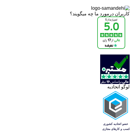
کاربران درمورد ما چه میگویند؟
لوگو اتحادیه