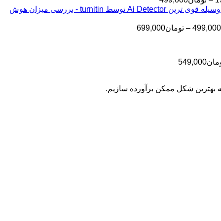
قیمت:
تومان145,000
بررسی مقالات شما به وسیله قوی ترین Ai Detector توسط turnitin - بررسی میزان هوش
تا
تومان199,000
تا
تومان399,000
محدوده
499,000
–
تومان
699,000
تومان499,000
قیمت:
تومان499,000
تا
محدوده
مان
549,000
تومان699,000
قیمت:
تومان399,000
به بهترین شکل ممکن برآورده سازیم.
تا
تومان549,000