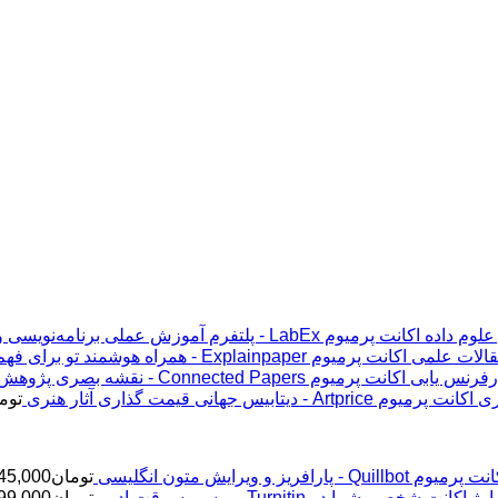
اکانت پرمیوم LabEx - پلتفرم آموزش عملی برنامه‌نویسی و علوم داده
اکانت پرمیوم Explainpaper - همراه هوشمند تو برای فهم مقالات علمی
اکانت پرمیوم Connected Papers - نقشه بصری پژوهش و رفرنس یابی
اکانت پرمیوم Artprice - دیتابیس جهانی قیمت ‌گذاری آثار هنری
توم
پرمیوم Quillbot - پارافریز و ویرایش متون انگلیسی
تومان
45,000
ژ اکانت شخصی شما در Turnitin - برسی سرقت ادبی
تومان
99,000