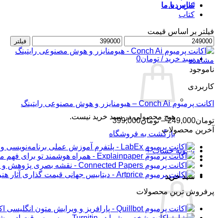
کاربردی
تماس با ما
کتاب
فیلتر بر اساس قیمت
حداقل
ورود / عضویت
حداکثر
فیلتر
قیمت
قیمت
سبد خرید /
تومان
0
مشاهده
ناموجود
کاربردی
اکانت پرمیوم Conch Ai – هیومنایزر و هوش مصنوعی رایتینگ
هیچ محصولی در سبد خرید نیست.
محدوده
تومان
249,000
–
تومان
399,000
قیمت:
آخرین محصولات
بازگشت به فروشگاه
تومان249,000
تا
تسویه حساب
+
تومان399,000
سبد خرید
پرفروش ترین محصولات
اکانت 
شار